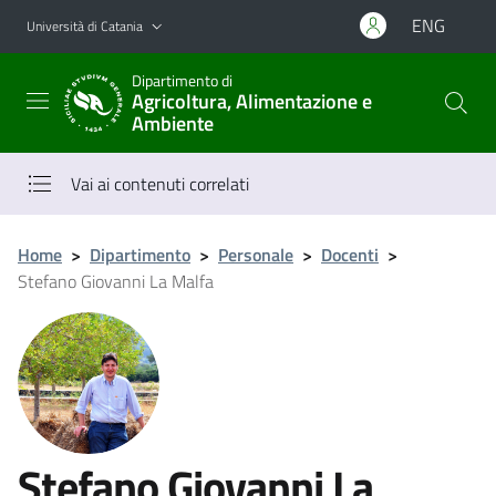
Vai al contenuto principale
Vai al menu di navigazione
ENG
Università di Catania
Dipartimento di
Agricoltura, Alimentazione e
Ambiente
Vai ai contenuti correlati
Home
>
Dipartimento
>
Personale
>
Docenti
>
Stefano Giovanni La Malfa
Stefano Giovanni La