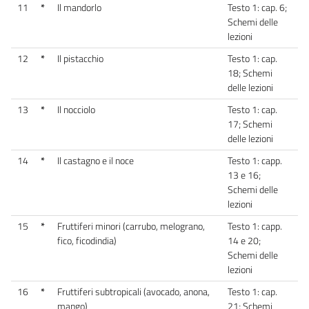
11
*
Il mandorlo
Testo 1: cap. 6;
Schemi delle
lezioni
12
*
Il pistacchio
Testo 1: cap.
18; Schemi
delle lezioni
13
*
Il nocciolo
Testo 1: cap.
17; Schemi
delle lezioni
14
*
Il castagno e il noce
Testo 1: capp.
13 e 16;
Schemi delle
lezioni
15
*
Fruttiferi minori (carrubo, melograno,
Testo 1: capp.
fico, ficodindia)
14 e 20;
Schemi delle
lezioni
16
*
Fruttiferi subtropicali (avocado, anona,
Testo 1: cap.
mango)
21; Schemi