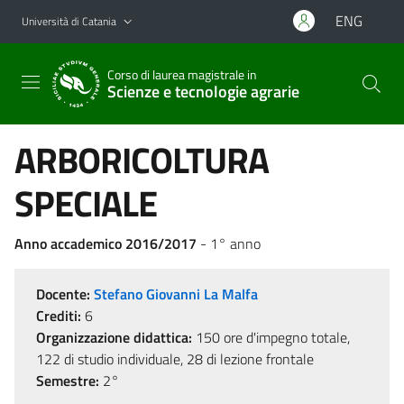
Vai al contenuto principale
Vai al menu di navigazione
ENG
Università di Catania
Corso di laurea magistrale in
Scienze e tecnologie agrarie
ARBORICOLTURA
SPECIALE
Anno accademico 2016/2017
- 1° anno
Docente:
Stefano Giovanni La Malfa
Crediti:
6
Organizzazione didattica:
150 ore d'impegno totale,
122 di studio individuale, 28 di lezione frontale
Semestre:
2°