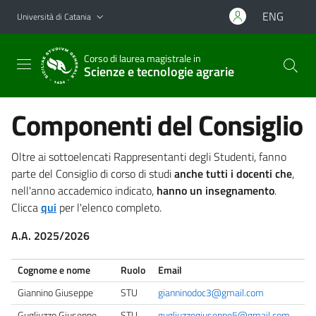
Vai al contenuto principale
Vai al menu di navigazione
ENG
Università di Catania
Corso di laurea magistrale in
Scienze e tecnologie agrarie
Componenti del Consiglio
Oltre ai sottoelencati Rappresentanti degli Studenti, fanno
parte del Consiglio di corso di studi
anche tutti i docenti che
,
nell'anno accademico indicato,
hanno un insegnamento
.
Clicca
qui
per l'elenco completo.
A.A. 2025/2026
Cognome e nome
Ruolo
Email
Giannino Giuseppe
STU
gianninodoc3@gmail.com
Gugliuzzo Giuseppe
STU
gugliuzzogiuseppe5@gmail.com