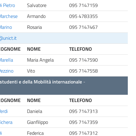
i Pietro
Salvatore
095 7147159
Marchese
Armando
095 4783355
Marino
Rosaria
095 7147467
unict.it
COGNOME
NOME
TELEFONO
arella
Maria Angela
095 7147590
ezzino
Vito
095 7147558
li studenti e della Mobilità internazionale
-
COGNOME
NOME
TELEFONO
erdi
Daniela
095 7147313
ichera
Gianfilippo
095 7147359
i
Federica
095 7147312