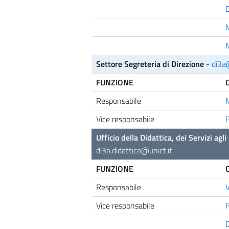
D
Settore Segreteria di Direzione
-
di3a@
FUNZIONE
Responsabile
M
Vice responsabile
P
Ufficio della Didattica, dei Servizi ag
di3a.didattica@unict.it
FUNZIONE
Responsabile
V
Vice responsabile
F
D