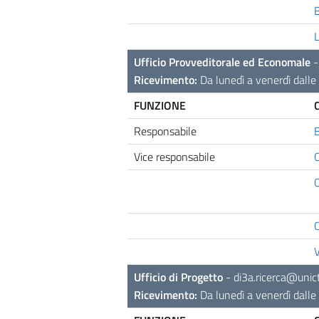
L
Ufficio Provveditorale ed Economale
Ricevimento:
Da lunedì a venerdì dalle 
FUNZIONE
Responsabile
B
Vice responsabile
C
C
V
Ufficio di Progetto
-
di3a.ricerca@unict
Ricevimento:
Da lunedì a venerdì dalle 