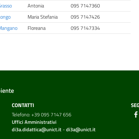
Grasso
Antonia
095 7147360
Longo
Maria Stefania
095 7147426
Mangano
Floreana
095 7147334
biente
CONTATTI
SEG
Telefono: +39 095 7147 656
Uffici Amministrativi
di3a.didattica@unict.it
-
di3a@unict.it