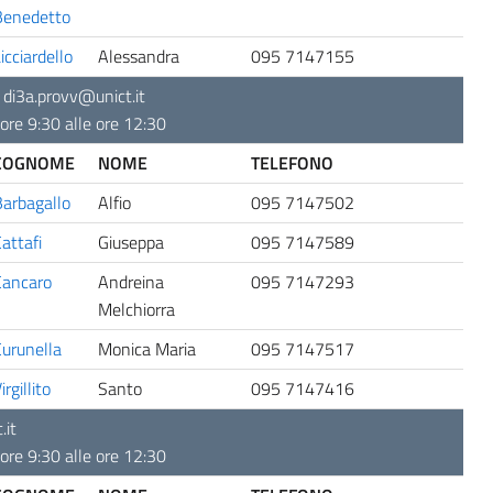
Benedetto
icciardello
Alessandra
095 7147155
-
di3a.provv@unict.it
ore 9:30 alle ore 12:30
COGNOME
NOME
TELEFONO
arbagallo
Alfio
095 7147502
attafi
Giuseppa
095 7147589
Cancaro
Andreina
095 7147293
Melchiorra
urunella
Monica Maria
095 7147517
irgillito
Santo
095 7147416
.it
ore 9:30 alle ore 12:30