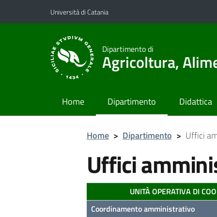
Vai al contenuto principale
Vai al menu di navigazione
Università di Catania
Dipartimento di
Agricoltura, Ali
Home
Dipartimento
Didattica
Home
>
Dipartimento
>
Uffici a
Uffici amminis
UNITÀ OPERATIVA DI CO
Coordinamento amministrativo