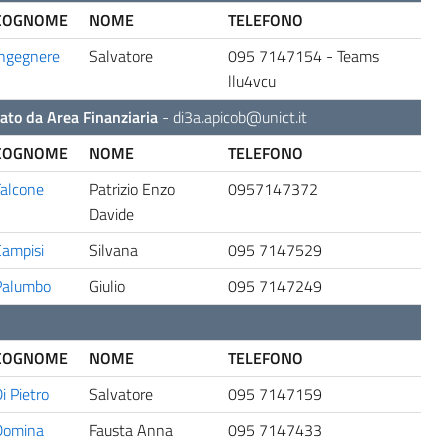
COGNOME
NOME
TELEFONO
Ingegnere
Salvatore
095 7147154 - Teams
llu4vcu
cato da Area Finanziaria
-
di3a.apicob@unict.it
COGNOME
NOME
TELEFONO
alcone
Patrizio Enzo
0957147372
Davide
ampisi
Silvana
095 7147529
Palumbo
Giulio
095 7147249
COGNOME
NOME
TELEFONO
i Pietro
Salvatore
095 7147159
Domina
Fausta Anna
095 7147433