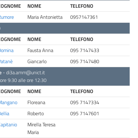
COGNOME
NOME
TELEFONO
Rumore
Maria Antonietta
0957147361
)
COGNOME
NOME
TELEFONO
Domina
Fausta Anna
095 7147433
Patanè
Giancarlo
095 7147480
e
-
di3a.amm@unict.it
ore 9:30 alle ore 12:30
COGNOME
NOME
TELEFONO
Mangano
Floreana
095 7147334
ellia
Roberto
095 7147601
apitanio
Mirella Teresa
Maria