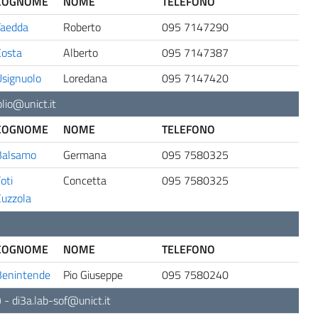
COGNOME
NOME
TELEFONO
Faedda
Roberto
095 7147290
Costa
Alberto
095 7147387
signuolo
Loredana
095 7147420
blio@unict.it
COGNOME
NOME
TELEFONO
Balsamo
Germana
095 7580325
oti
Concetta
095 7580325
uzzola
COGNOME
NOME
TELEFONO
Benintende
Pio Giuseppe
095 7580240
)
-
di3a.lab-sof@unict.it