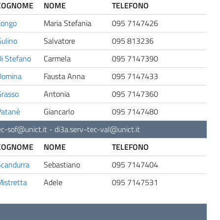
COGNOME
NOME
TELEFONO
Longo
Maria Stefania
095 7147426
ulino
Salvatore
095 813236
i Stefano
Carmela
095 7147390
Domina
Fausta Anna
095 7147433
Grasso
Antonia
095 7147360
Patanè
Giancarlo
095 7147480
ec-sof@unict.it
-
di3a.serv-tec-val@unict.it
COGNOME
NOME
TELEFONO
Scandurra
Sebastiano
095 7147404
istretta
Adele
095 7147531