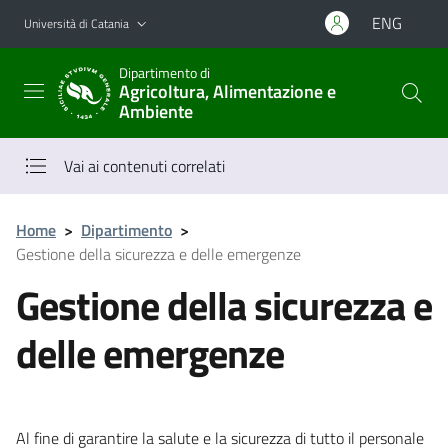
Vai al contenuto principale
Vai al menu di navigazione
ENG
Università di Catania
Dipartimento di
Agricoltura, Alimentazione e
Ambiente
Vai ai contenuti correlati
Home
>
Dipartimento
>
Gestione della sicurezza e delle emergenze
Gestione della sicurezza e
delle emergenze
Al fine di garantire la salute e la sicurezza di tutto il personale