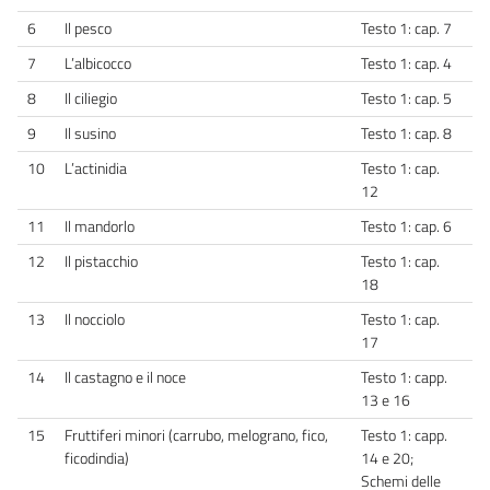
6
Il pesco
Testo 1: cap. 7
7
L’albicocco
Testo 1: cap. 4
8
Il ciliegio
Testo 1: cap. 5
9
Il susino
Testo 1: cap. 8
10
L’actinidia
Testo 1: cap.
12
11
Il mandorlo
Testo 1: cap. 6
12
Il pistacchio
Testo 1: cap.
18
13
Il nocciolo
Testo 1: cap.
17
14
Il castagno e il noce
Testo 1: capp.
13 e 16
15
Fruttiferi minori (carrubo, melograno, fico,
Testo 1: capp.
ficodindia)
14 e 20;
Schemi delle