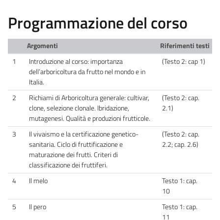
Programmazione del corso
Argomenti
Riferimenti testi
1
Introduzione al corso: importanza
(Testo 2: cap 1)
dell’arboricoltura da frutto nel mondo e in
Italia.
2
Richiami di Arboricoltura generale: cultivar,
(Testo 2: cap.
clone, selezione clonale. Ibridazione,
2.1)
mutagenesi. Qualità e produzioni frutticole.
3
Il vivaismo e la certificazione genetico-
(Testo 2: cap.
sanitaria. Ciclo di fruttificazione e
2.2; cap. 2.6)
maturazione dei frutti. Criteri di
classificazione dei fruttiferi.
4
Il melo
Testo 1: cap.
10
5
Il pero
Testo 1: cap.
11