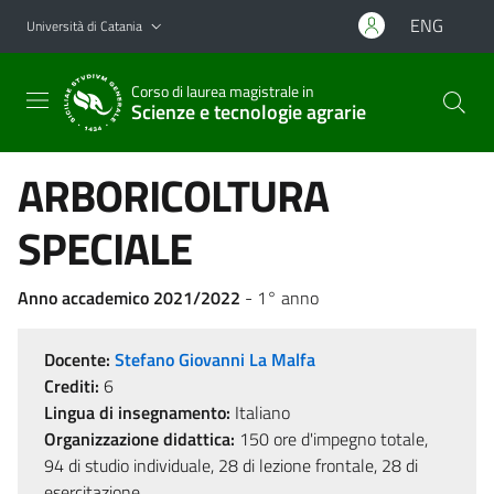
Vai al contenuto principale
Vai al menu di navigazione
ENG
Università di Catania
Corso di laurea magistrale in
Scienze e tecnologie agrarie
ARBORICOLTURA
SPECIALE
Anno accademico 2021/2022
- 1° anno
Docente:
Stefano Giovanni La Malfa
Crediti:
6
Lingua di insegnamento:
Italiano
Organizzazione didattica:
150 ore d'impegno totale,
94 di studio individuale, 28 di lezione frontale, 28 di
esercitazione