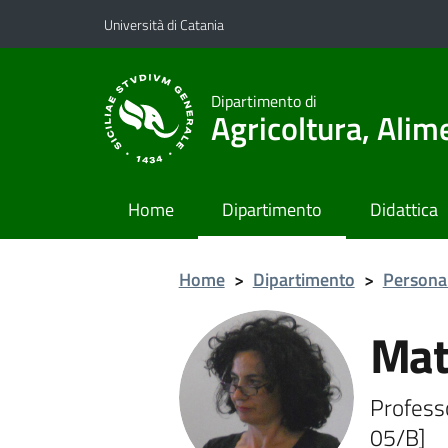
Vai al contenuto principale
Vai al menu di navigazione
Università di Catania
Dipartimento di
Agricoltura, Ali
Home
Dipartimento
Didattica
Home
>
Dipartimento
>
Persona
Mati
Professo
05/B]