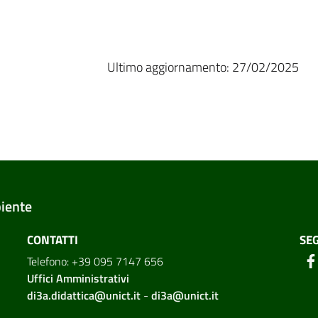
Ultimo aggiornamento: 27/02/2025
biente
CONTATTI
SEG
Telefono: +39 095 7147 656
Uffici Amministrativi
di3a.didattica@unict.it
-
di3a@unict.it