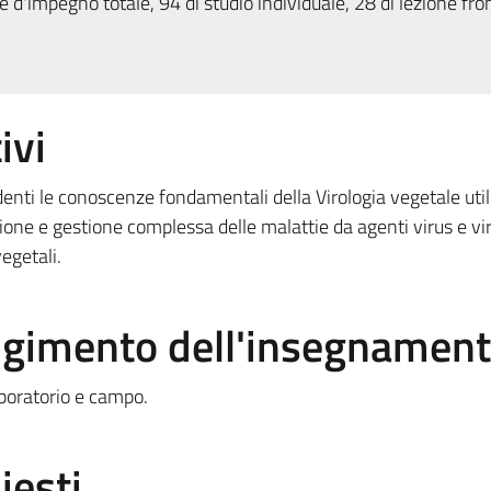
 d'impegno totale, 94 di studio individuale, 28 di lezione fron
ivi
udenti le conoscenze fondamentali della Virologia vegetale utili
one e gestione complessa delle malattie da agenti virus e vir
vegetali.
olgimento dell'insegnamen
aboratorio e campo.
iesti