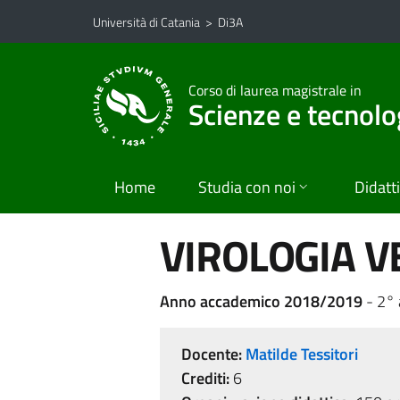
Vai al contenuto principale
Vai al menu di navigazione
Università di Catania
>
Di3A
Corso di laurea magistrale in
Scienze e tecnolo
Home
Studia con noi
Didatt
VIROLOGIA V
Anno accademico 2018/2019
- 2° 
Docente:
Matilde Tessitori
Crediti:
6