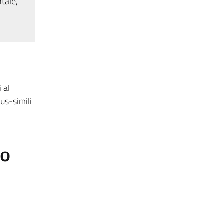
tale,
 al
us-simili
to