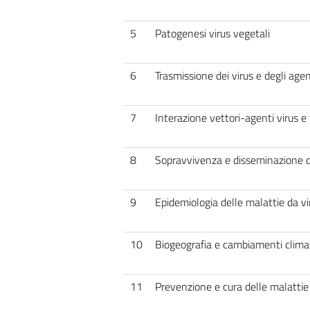
5
Patogenesi virus vegetali
6
Trasmissione dei virus e degli agent
7
Interazione vettori-agenti virus e v
8
Sopravvivenza e disseminazione deg
9
Epidemiologia delle malattie da vir
10
Biogeografia e cambiamenti climat
11
Prevenzione e cura delle malattie 