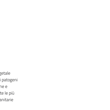
getale
ti patogeni
one e
e le più
anitarie