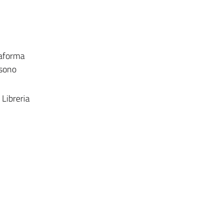
taforma
 sono
 Libreria