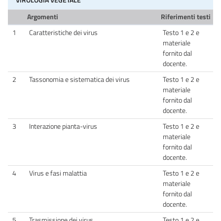
VIROLOGIA VEGETALE
Argomenti
Riferimenti testi
1
Caratteristiche dei virus
Testo 1 e 2 e
materiale
fornito dal
docente.
2
Tassonomia e sistematica dei virus
Testo 1 e 2 e
materiale
fornito dal
docente.
3
Interazione pianta-virus
Testo 1 e 2 e
materiale
fornito dal
docente.
4
Virus e fasi malattia
Testo 1 e 2 e
materiale
fornito dal
docente.
5
Trasmissione dei virus
Testo 1 e 2 e