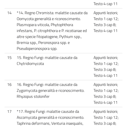
Testo 4 cap 11
14
*14. Regno Chromista: malattie causate da
Appunti lezioni;
Oomycota generalità e riconoscimento.
Testo 1 cap 12;
Plasmopara viticola, Phytophthora
Testo 3 cap 8;
infestans, P. citrophthora e P. nicotianae ed
Testo 4 cap 11
altre specie fitopatogene, Pythium spp.,
Bremia spp., Peronospora spp. e
Pseudoperonospora spp.
15
15. Regno Fungi: malattie causate da
Appunti lezioni;
Chytridiomycota
Testo 1 cap 12;
Testo 3 cap 8;
Testo 4 cap 11
16
16. Regno Fungi: malattie causate da
Appunti lezioni;
Zygomycota generalità e riconoscimento.
Testo 1 cap 12;
Rhyzopus stolonifer
Testo 3 cap 8;
Testo 4 cap 11
17
*17. Regno Fungi: malattie causate da
Appunti lezioni;
Ascomycota generalità e riconoscimento.
Testo 1 cap 12;
Taphrina deformans, Venturia inaequalis,
Testo 3 cap 8;