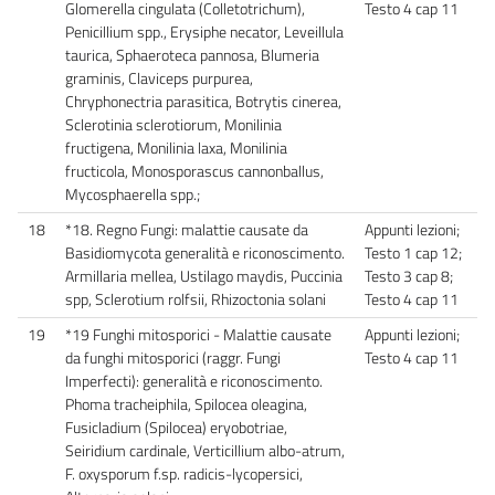
Glomerella cingulata (Colletotrichum),
Testo 4 cap 11
Penicillium spp., Erysiphe necator, Leveillula
taurica, Sphaeroteca pannosa, Blumeria
graminis, Claviceps purpurea,
Chryphonectria parasitica, Botrytis cinerea,
Sclerotinia sclerotiorum, Monilinia
fructigena, Monilinia laxa, Monilinia
fructicola, Monosporascus cannonballus,
Mycosphaerella spp.;
18
*18. Regno Fungi: malattie causate da
Appunti lezioni;
Basidiomycota generalità e riconoscimento.
Testo 1 cap 12;
Armillaria mellea, Ustilago maydis, Puccinia
Testo 3 cap 8;
spp, Sclerotium rolfsii, Rhizoctonia solani
Testo 4 cap 11
19
*19 Funghi mitosporici - Malattie causate
Appunti lezioni;
da funghi mitosporici (raggr. Fungi
Testo 4 cap 11
Imperfecti): generalità e riconoscimento.
Phoma tracheiphila, Spilocea oleagina,
Fusicladium (Spilocea) eryobotriae,
Seiridium cardinale, Verticillium albo-atrum,
F. oxysporum f.sp. radicis-lycopersici,