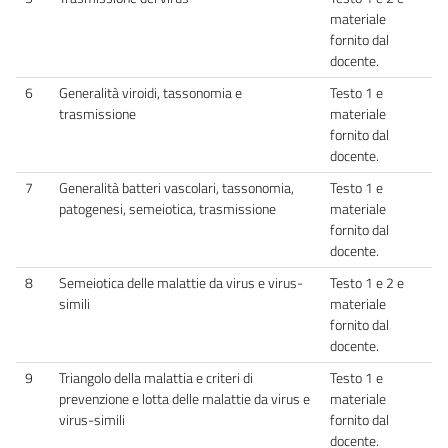
materiale
fornito dal
docente.
6
Generalità viroidi, tassonomia e
Testo 1 e
trasmissione
materiale
fornito dal
docente.
7
Generalità batteri vascolari, tassonomia,
Testo 1 e
patogenesi, semeiotica, trasmissione
materiale
fornito dal
docente.
8
Semeiotica delle malattie da virus e virus-
Testo 1 e 2 e
simili
materiale
fornito dal
docente.
9
Triangolo della malattia e criteri di
Testo 1 e
prevenzione e lotta delle malattie da virus e
materiale
virus-simili
fornito dal
docente.