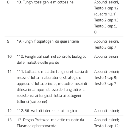
8
*8. Funghi tossigeni e micotossine
Appunti lezioni;
Testo 1 cap 12
(quadro 12.1);
Testo 2 cap 13;
Testo 3 cap 5,
8
9
*9. Funghi fitopatogeni da quarantena
Appunti lezioni;
Testo 3 cap 7
10
*10. Funghi utilizzati nel controllo biologico
Appunti lezioni
delle malattie delle piante
11
*11. Lotta alle malattie fungine: efficacia di
Appunti lezioni;
mezzi di lotta in laboratorio; strategie o
Testo 1 cap 9;
approcci di lotta, principi, metodi e mezzi di
Testo 3 cap 7
difesa in campo; l’utilizzo dei fungicidi e la
resistenza ai fungicidi; lotta ai patogeni
tellurici (soilborne)
12
*12. Siti web di interesse micologico
Appunti lezioni;
13
13. Regno Protozoa: malattie causate da
Appunti lezioni;
Plasmodiophoromycota
Testo 1 cap 12;