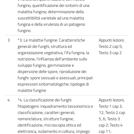
fungino, quantificazione dei sintomi di una
malattia fungina; determinazione della
suscettibilità varietale ad una malattia
fungina e della virulenza di un patogeno
fungino
3
*3. Le malattie fungine: Caratteristiche
Appunti lezioni;
generali dei funghi, struttura ed
Testo 2 cap 5;
organizzazione vegetativa, l'ifa fungina, la
Testo 3 cap 2
nutrizione, l'influenza dell'ambiente sullo
sviluppo fungino, germinazione e
dispersione delle spore, riproduzione dei
funghi: spore sessuali e asessuali; principali
espressioni sintomatologiche; tipologie di
malattie fungine
4
*4. La classificazione dei funghi
Appunti lezioni;
fitopatogeni: inquadramento tassonomico e
Testo 1 cap 3,
classificazione, caratteri generali,
12; Testo 2 cap
nomenclatura, strutture fungine,
5, 6; Testo 3
identificazione, microscopia ottica ed
cap 2; Testo 4
elettronica, isolamento in coltura, impiego
cap 11;