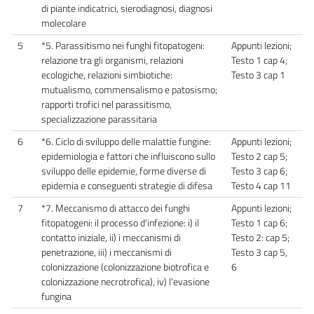
di piante indicatrici, sierodiagnosi, diagnosi
molecolare
5
*5. Parassitismo nei funghi fitopatogeni:
Appunti lezioni;
relazione tra gli organismi, relazioni
Testo 1 cap 4;
ecologiche, relazioni simbiotiche:
Testo 3 cap 1
mutualismo, commensalismo e patosismo;
rapporti trofici nel parassitismo,
specializzazione parassitaria
6
*6. Ciclo di sviluppo delle malattie fungine:
Appunti lezioni;
epidemiologia e fattori che influiscono sullo
Testo 2 cap 5;
sviluppo delle epidemie, forme diverse di
Testo 3 cap 6;
epidemia e conseguenti strategie di difesa
Testo 4 cap 11
7
*7. Meccanismo di attacco dei funghi
Appunti lezioni;
fitopatogeni: il processo d'infezione: i) il
Testo 1 cap 6;
contatto iniziale, ii) i meccanismi di
Testo 2: cap 5;
penetrazione, iii) i meccanismi di
Testo 3 cap 5,
colonizzazione (colonizzazione biotrofica e
6
colonizzazione necrotrofica), iv) l'evasione
fungina