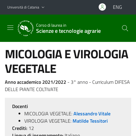
Vai al contenuto principale
Vai al menu di navigazione
ENG
Università di Catania
Corso di laurea in
Scienze e tecnologie agrarie
MICOLOGIA E VIROLOGIA
VEGETALE
Anno accademico 2021/2022
- 3° anno - Curriculum DIFESA
DELLE PIANTE COLTIVATE
Docenti
MICOLOGIA VEGETALE:
Alessandro Vitale
VIROLOGIA VEGETALE:
Matilde Tessitori
Crediti:
12
Lingua di insegnamento:
Italiano