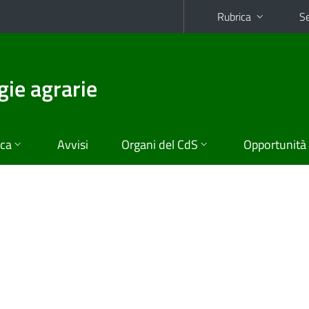
Rubrica
Se
gie agrarie
ica
Avvisi
Organi del CdS
Opportunità