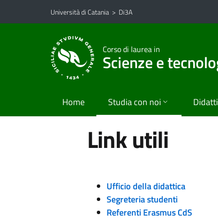
Vai al contenuto principale
Vai al menu di navigazione
Università di Catania
>
Di3A
Corso di laurea in
Scienze e tecnolo
Home
Studia con noi
Didatt
Link utili
Ufficio della didattica
Segreteria studenti
Referenti Erasmus CdS