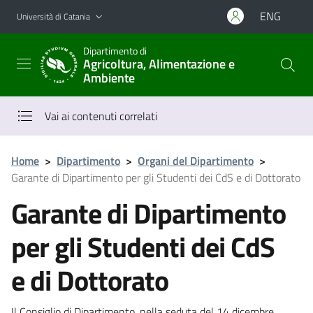
Vai al contenuto principale
Vai al menu di navigazione
ENG
Università di Catania
Dipartimento di
Agricoltura, Alimentazione e
Ambiente
Vai ai contenuti correlati
Home
>
Dipartimento
>
Organi del Dipartimento
>
Garante di Dipartimento per gli Studenti dei CdS e di Dottorato
Garante di Dipartimento
per gli Studenti dei CdS
e di Dottorato
Il Consiglio di Dipartimento, nella seduta del 14 dicembre