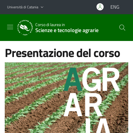
Vai al contenuto principale
Vai al menu di navigazione
ENG
Università di Catania
Corso di laurea in
Scienze e tecnologie agrarie
Presentazione del corso