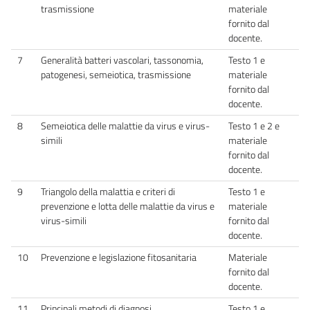
trasmissione
materiale
fornito dal
docente.
7
Generalità batteri vascolari, tassonomia,
Testo 1 e
patogenesi, semeiotica, trasmissione
materiale
fornito dal
docente.
8
Semeiotica delle malattie da virus e virus-
Testo 1 e 2 e
simili
materiale
fornito dal
docente.
9
Triangolo della malattia e criteri di
Testo 1 e
prevenzione e lotta delle malattie da virus e
materiale
virus-simili
fornito dal
docente.
10
Prevenzione e legislazione fitosanitaria
Materiale
fornito dal
docente.
11
Principali metodi di diagnosi
Testo 1 e