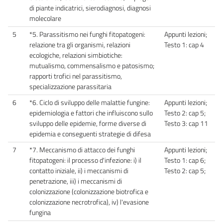
di piante indicatrici, sierodiagnosi, diagnosi
molecolare
5
*5. Parassitismo nei funghi fitopatogeni:
Appunti lezioni;
relazione tra gli organismi, relazioni
Testo 1: cap 4
ecologiche, relazioni simbiotiche:
mutualismo, commensalismo e patosismo;
rapporti trofici nel parassitismo,
specializzazione parassitaria
6
*6. Ciclo di sviluppo delle malattie fungine:
Appunti lezioni;
epidemiologia e fattori che influiscono sullo
Testo 2: cap 5;
sviluppo delle epidemie, forme diverse di
Testo 3: cap 11
epidemia e conseguenti strategie di difesa
7
*7. Meccanismo di attacco dei funghi
Appunti lezioni;
fitopatogeni: il processo d'infezione: i) il
Testo 1: cap 6;
contatto iniziale, ii) i meccanismi di
Testo 2: cap 5;
penetrazione, iii) i meccanismi di
colonizzazione (colonizzazione biotrofica e
colonizzazione necrotrofica), iv) l'evasione
fungina