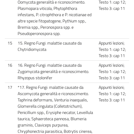
Oomycota generalità e riconoscimento.
Testo 1: cap 12;
Plasmopara viticola, Phytophthora
Testo 3: cap 11
infestans, P. citrophthora e P. nicotianae ed
altre specie fitopatogene, Pythium spp.,
Bremia spp., Peronospora spp. e
Pseudoperonospora spp.
15
15. Regno Fungi: malattie causate da
Appunti lezioni;
Chytridiomycota
Testo 1: cap 12;
Testo 3: cap 11
16
16. Regno Fungi: malattie causate da
Appunti lezioni;
Zygomycota generalità e riconoscimento.
Testo 1: cap 12;
Rhyzopus stolonifer
Testo 3: cap 11
17
*17. Regno Fungi: malattie causate da
Appunti lezioni;
Ascomycota generalità e riconoscimento.
Testo 1: cap 12;
Taphrina deformans, Venturia inaequalis,
Testo 3: cap 11
Glomerella cingulata (Colletotrichum),
Penicillium spp., Erysiphe necator, Leveillula
taurica, Sphaeroteca pannosa, Blumeria
graminis, Claviceps purpurea,
Chryphonectria parasitica, Botrytis cinerea,