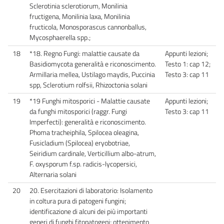
Sclerotinia sclerotiorum, Monilinia
fructigena, Monilinia laxa, Monilinia
fructicola, Monosporascus cannonballus,
Mycosphaerella spp.;
18
*18. Regno Fungi: malattie causate da
Appunti lezioni;
Basidiomycota generalità e riconoscimento.
Testo 1: cap 12;
Armillaria mellea, Ustilago maydis, Puccinia
Testo 3: cap 11
spp, Sclerotium rolfsii, Rhizoctonia solani
19
*19 Funghi mitosporici - Malattie causate
Appunti lezioni;
da funghi mitosporici (raggr. Fungi
Testo 3: cap 11
Imperfecti): generalità e riconoscimento.
Phoma tracheiphila, Spilocea oleagina,
Fusicladium (Spilocea) eryobotriae,
Seiridium cardinale, Verticillium albo-atrum,
F. oxysporum f.sp. radicis-lycopersici,
Alternaria solani
20
20. Esercitazioni di laboratorio: Isolamento
in coltura pura di patogeni fungini;
identificazione di alcuni dei più importanti
generi di funghi fitopatogeni; ottenimento