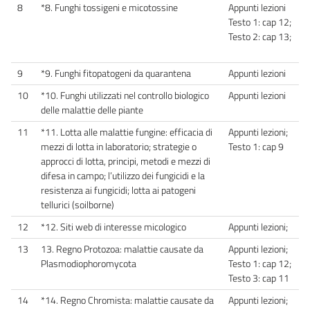
8
*8. Funghi tossigeni e micotossine
Appunti lezioni
Testo 1: cap 12;
Testo 2: cap 13;
9
*9. Funghi fitopatogeni da quarantena
Appunti lezioni
10
*10. Funghi utilizzati nel controllo biologico
Appunti lezioni
delle malattie delle piante
11
*11. Lotta alle malattie fungine: efficacia di
Appunti lezioni;
mezzi di lotta in laboratorio; strategie o
Testo 1: cap 9
approcci di lotta, principi, metodi e mezzi di
difesa in campo; l’utilizzo dei fungicidi e la
resistenza ai fungicidi; lotta ai patogeni
tellurici (soilborne)
12
*12. Siti web di interesse micologico
Appunti lezioni;
13
13. Regno Protozoa: malattie causate da
Appunti lezioni;
Plasmodiophoromycota
Testo 1: cap 12;
Testo 3: cap 11
14
*14. Regno Chromista: malattie causate da
Appunti lezioni;