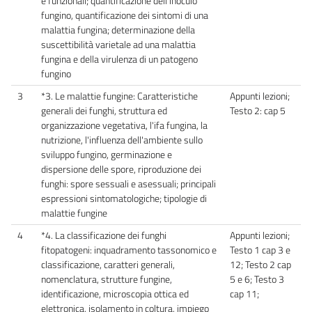
e funzionali; quantificazione dell'inoculo
fungino, quantificazione dei sintomi di una
malattia fungina; determinazione della
suscettibilità varietale ad una malattia
fungina e della virulenza di un patogeno
fungino
3
*3. Le malattie fungine: Caratteristiche
Appunti lezioni;
generali dei funghi, struttura ed
Testo 2: cap 5
organizzazione vegetativa, l'ifa fungina, la
nutrizione, l'influenza dell'ambiente sullo
sviluppo fungino, germinazione e
dispersione delle spore, riproduzione dei
funghi: spore sessuali e asessuali; principali
espressioni sintomatologiche; tipologie di
malattie fungine
4
*4. La classificazione dei funghi
Appunti lezioni;
fitopatogeni: inquadramento tassonomico e
Testo 1 cap 3 e
classificazione, caratteri generali,
12; Testo 2 cap
nomenclatura, strutture fungine,
5 e 6; Testo 3
identificazione, microscopia ottica ed
cap 11;
elettronica, isolamento in coltura, impiego