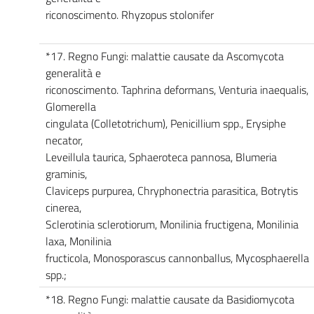
riconoscimento. Rhyzopus stolonifer
*17. Regno Fungi: malattie causate da Ascomycota
generalità e
riconoscimento. Taphrina deformans, Venturia inaequalis,
Glomerella
cingulata (Colletotrichum), Penicillium spp., Erysiphe
necator,
Leveillula taurica, Sphaeroteca pannosa, Blumeria
graminis,
Claviceps purpurea, Chryphonectria parasitica, Botrytis
cinerea,
Sclerotinia sclerotiorum, Monilinia fructigena, Monilinia
laxa, Monilinia
fructicola, Monosporascus cannonballus, Mycosphaerella
spp.;
*18. Regno Fungi: malattie causate da Basidiomycota