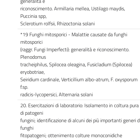
generalità e
riconoscimento. Armillaria mellea, Ustilago maydis,
Puccinia spp,
Sclerotium rolfsii, Rhizoctonia solani
*19 Funghi mitosporici - Malattie causate da funghi
mitosporici
(raggr. Fungi Imperfecti): generalità e riconoscimento.
Plenodomus
tracheiphilus, Spilocea oleagina, Fusicladium (Spilocea)
eryobotriae,
Seiridium cardinale, Verticillium albo-atrum, F. oxysporum
f.sp.
radicis-lycopersici, Alternaria solani
20. Esercitazioni di laboratorio: Isolamento in coltura pura
di patogeni
fungini; identificazione di alcuni dei più importanti generi d
funghi
fitopatogeni; ottenimento colture monoconidiche