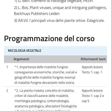
1) G. Belli. Elementi di Patologia vegetale, Piccin.
2) L. Bos. Plant viruses, unique and intriguing pathogens,
Backhuys Publishers Leiden
3) AA.VV. I principali virus delle piante ortive. Edagricole.
Programmazione del corso
MICOLOGIA VEGETALE
Argomenti
Riferimenti testi
1
*1. Importanza delle malattie fungine:
Appunti lezioni;
conseguenze economiche, storiche, sociali e
Testo 1: cap. 1
geografiche delle malattie fungine; esempi
di malattie fungine devastanti nella storia
2
*2. La pianta malata: concetto di malattia,
Appunti lezioni;
criteri di classificazione delle malattie,
Testo 1: cap 2 e
morfologia patologica, sintomatologia,
cap 5
anatomia patologica, alterazioni fisiologiche