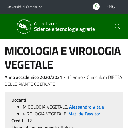
Vai al contenuto principale
Vai al menu di navigazione
ENG
Università di Catania
Corso di laurea in
Scienze e tecnologie agrarie
MICOLOGIA E VIROLOGIA
VEGETALE
Anno accademico 2020/2021
- 3° anno - Curriculum DIFESA
DELLE PIANTE COLTIVATE
Docenti
MICOLOGIA VEGETALE:
Alessandro Vitale
VIROLOGIA VEGETALE:
Matilde Tessitori
Crediti:
12
Lingua di insegnamento:
Italiano