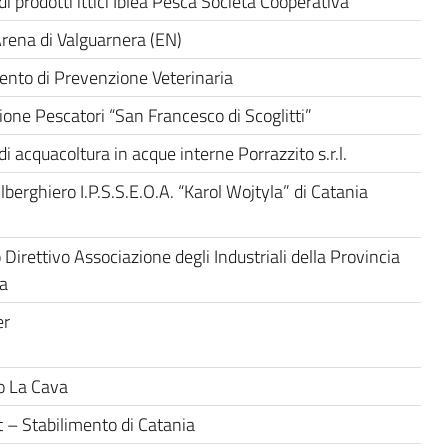
i prodotti ittici Iblea Pesca Società Cooperativa
rena di Valguarnera (EN)
ento di Prevenzione Veterinaria
ione Pescatori “San Francesco di Scoglitti”
i acquacoltura in acque interne Porrazzito s.r.l.
Alberghiero I.P.S.S.E.O.A. “Karol Wojtyla” di Catania
 Direttivo Associazione degli Industriali della Provincia
ia
er
io La Cava
 – Stabilimento di Catania