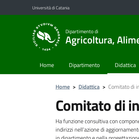
Vai al contenuto principale
Vai al menu di navigazione
Università di Catania
Dipartimento di
Agricoltura, Ali
Home
Dipartimento
Didattica
Home
>
Didattica
>
Comitato di i
Comitato di in
Ha funzione consultiva con component
indirizzi nell’azione di aggiornamento
in dipartimento e nella progettazione 