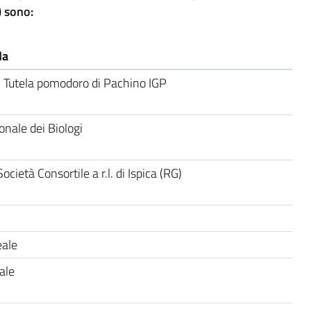
) sono:
da
i Tutela pomodoro di Pachino IGP
nale dei Biologi
ocietà Consortile a r.l. di Ispica (RG)
eale
ale