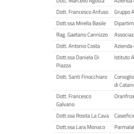
Dott. Marcello Agosta
Azienda d
Dott. Francesco Anfuso
Gruppo A
Dott.ssa Mirella Basile
Dipartim
Rag. Gaetano Cannizzo
Associaz
Dott. Antonio Costa
Azienda d
Dott.ssa Daniela Di
Istituto 
Piazza
Dott. Santi Finocchiaro
Consiglio
di Catan
Dott. Francesco
Oranfriz
Galvano
Dott.ssa Rosita La Cava
Caseific
Dott.ssa Lara Monaco
Parmalat