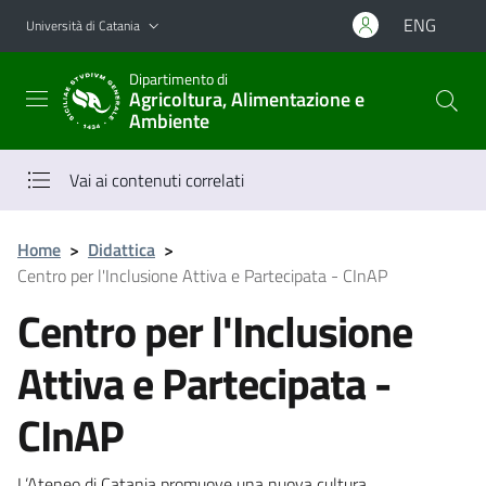
Vai al contenuto principale
Vai al menu di navigazione
ENG
Università di Catania
Dipartimento di
Agricoltura, Alimentazione e
Ambiente
Vai ai contenuti correlati
Home
>
Didattica
>
Centro per l'Inclusione Attiva e Partecipata - CInAP
Centro per l'Inclusione
Attiva e Partecipata -
CInAP
L’Ateneo di Catania promuove una nuova cultura