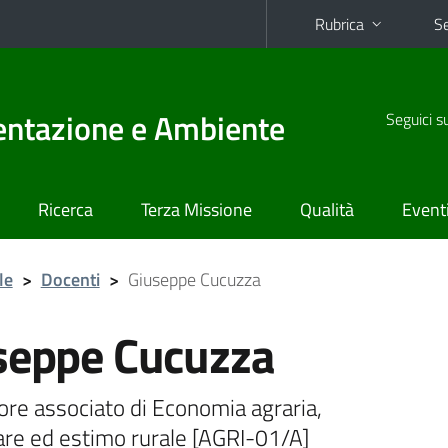
Rubrica
Se
mentazione e Ambiente
Seguici s
Ricerca
Terza Missione
Qualità
Event
le
>
Docenti
>
Giuseppe Cucuzza
seppe Cucuzza
re associato di Economia agraria,
are ed estimo rurale [AGRI-01/A]