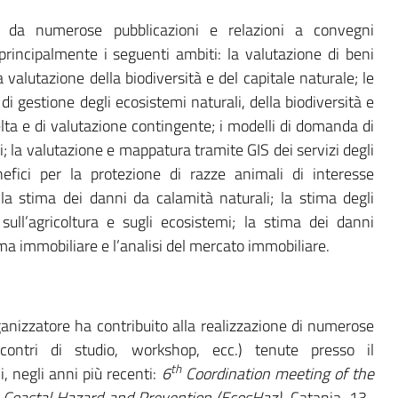
ata da numerose pubblicazioni e relazioni a convegni
 principalmente i seguenti ambiti: la valutazione di beni
a valutazione della biodiversità e del capitale naturale; le
 di gestione degli ecosistemi naturali, della biodiversità e
elta e di valutazione contingente; i modelli di domanda di
vi; la valutazione e mappatura tramite GIS dei servizi degli
nefici per la protezione di razze animali di interesse
 la stima dei danni da calamità naturali; la stima degli
sull’agricoltura e sugli ecosistemi; la stima dei danni
ma immobiliare e l’analisi del mercato immobiliare.
nizzatore ha contribuito alla realizzazione di numerose
incontri di studio, workshop, ecc.) tenute presso il
th
i, negli anni più recenti:
6
Coordination meeting of the
 Coastal Hazard and Prevention (EcosHaz)
, Catania, 13-