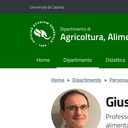
Vai al contenuto principale
Vai al menu di navigazione
Università di Catania
Dipartimento di
Agricoltura, Ali
Home
Dipartimento
Didattica
Home
>
Dipartimento
>
Persona
Giu
Professo
aliment