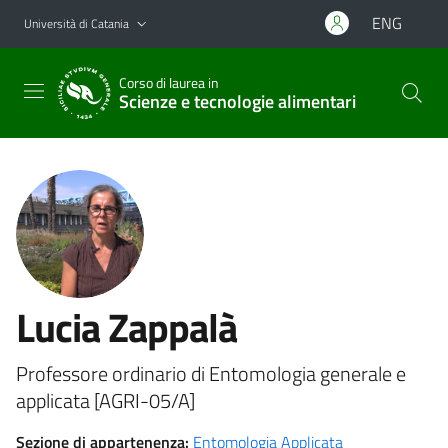
Vai al contenuto principale
Vai al menu di navigazione
ENG
Università di Catania
Corso di laurea in
Scienze e tecnologie alimentari
Lucia Zappalà
Professore ordinario di Entomologia generale e
applicata [AGRI-05/A]
Sezione di appartenenza:
Entomologia Applicata