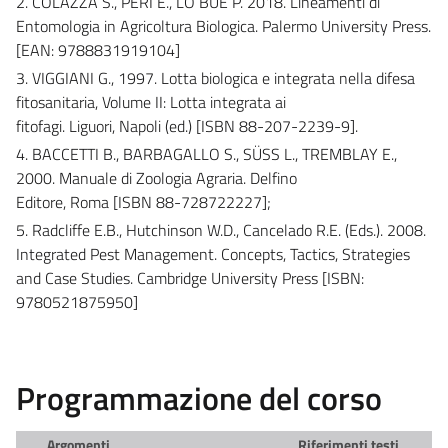
2. COLAZZA S., PERI E., LO BUE P. 2018. Lineamenti di
Entomologia in Agricoltura Biologica. Palermo University Press.
[EAN: 9788831919104]
3. VIGGIANI G., 1997. Lotta biologica e integrata nella difesa
fitosanitaria, Volume II: Lotta integrata ai
fitofagi. Liguori, Napoli (ed.) [ISBN 88-207-2239-9].
4. BACCETTI B., BARBAGALLO S., SÜSS L., TREMBLAY E.,
2000. Manuale di Zoologia Agraria. Delfino
Editore, Roma [ISBN 88-728722227];
5. Radcliffe E.B., Hutchinson W.D., Cancelado R.E. (Eds.). 2008.
Integrated Pest Management. Concepts, Tactics, Strategies
and Case Studies. Cambridge University Press [ISBN:
9780521875950]
Programmazione del corso
Argomenti
Riferimenti testi