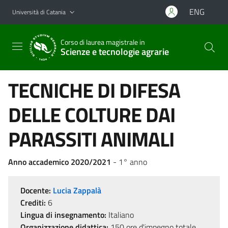
Vai al contenuto principale
Vai al menu di navigazione
ENG
Università di Catania
Corso di laurea magistrale in
Scienze e tecnologie agrarie
TECNICHE DI DIFESA
DELLE COLTURE DAI
PARASSITI ANIMALI
Anno accademico 2020/2021
- 1° anno
Docente:
Lucia Zappalà
Crediti:
6
Lingua di insegnamento:
Italiano
Organizzazione didattica:
150 ore d'impegno totale,