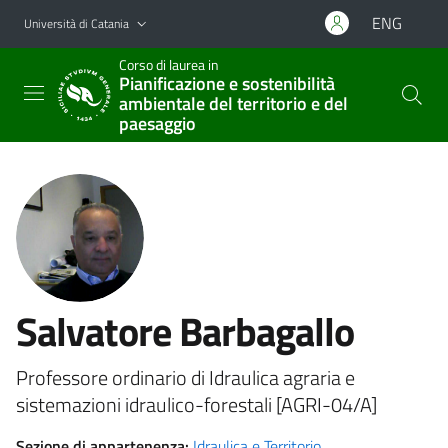
Vai al contenuto principale
Vai al menu di navigazione
ENG
Università di Catania
Corso di laurea in
Pianificazione e sostenibilità
ambientale del territorio e del
paesaggio
Salvatore Barbagallo
Professore ordinario di Idraulica agraria e
sistemazioni idraulico-forestali [AGRI-04/A]
Sezione di appartenenza:
Idraulica e Territorio