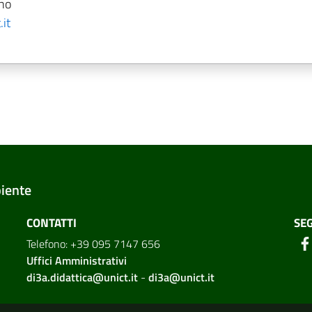
ano
it
biente
CONTATTI
SEG
Telefono: +39 095 7147 656
Uffici Amministrativi
di3a.didattica@unict.it
-
di3a@unict.it