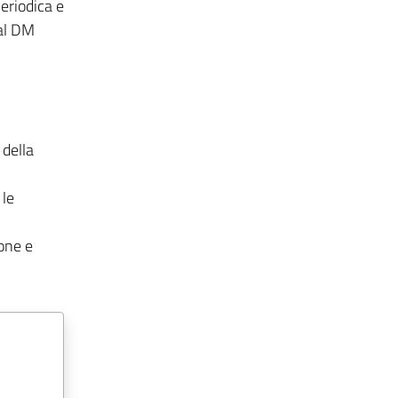
eriodica e
dal DM
 della
 le
ione e