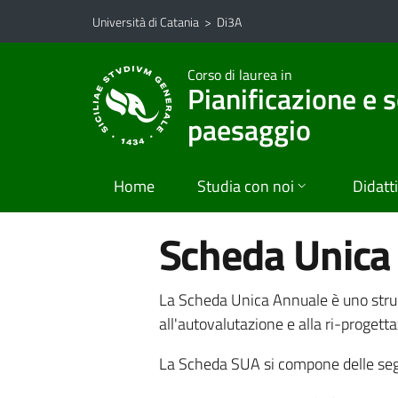
Vai al contenuto principale
Vai al menu di navigazione
Università di Catania
>
Di3A
Corso di laurea in
Pianificazione e s
paesaggio
Home
Studia con noi
Didatt
Scheda Unica
La Scheda Unica Annuale è uno strum
all'autovalutazione e alla ri-progetta
La Scheda SUA si compone delle seg