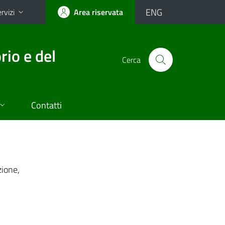
ENG
rvizi
Area riservata
rio e del
Cerca
Contatti
zione,