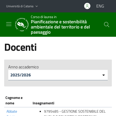
Vai al contenuto principale
Vai al menu di navigazione
ENG
Università di Catania
Corso di laurea in
Pianificazione e sostenibilità
ambientale del territorio e del
paesaggio
Docenti
Anno accademico
Cognome e
nome
Insegnamenti
Abbate
9795485 - GESTIONE SOSTENIBILE DEL