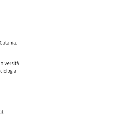
 Catania,
Università
ociologia
a).