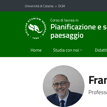
Vai al contenuto principale
Vai al menu di navigazione
Università di Catania
>
Di3A
Corso di laurea in
Pianificazione e s
paesaggio
Home
Studia con noi
Didatt
Fra
Profess