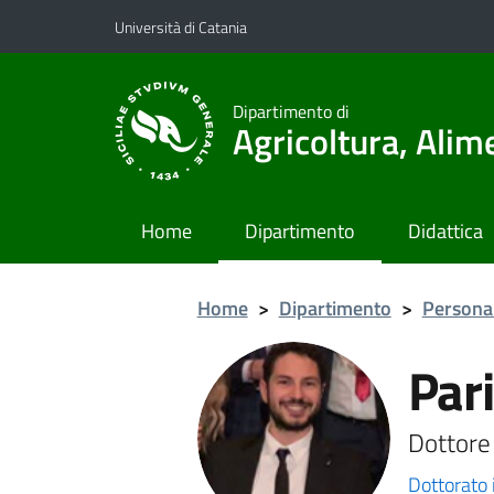
Vai al contenuto principale
Vai al menu di navigazione
Università di Catania
Dipartimento di
Agricoltura, Ali
Home
Dipartimento
Didattica
Home
>
Dipartimento
>
Persona
Pari
Dottore 
Dottorato 