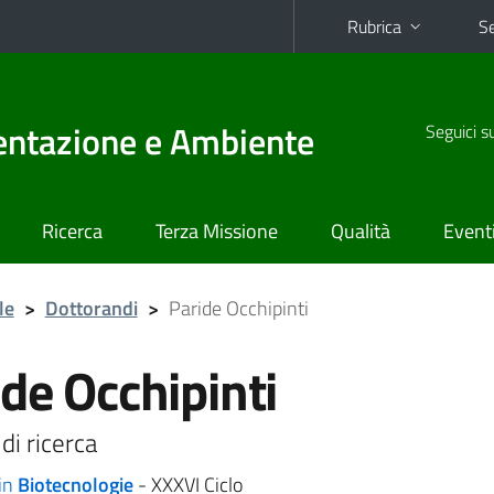
Rubrica
Se
mentazione e Ambiente
Seguici s
Ricerca
Terza Missione
Qualità
Event
le
>
Dottorandi
>
Paride Occhipinti
de Occhipinti
di ricerca
in
Biotecnologie
- XXXVI Ciclo