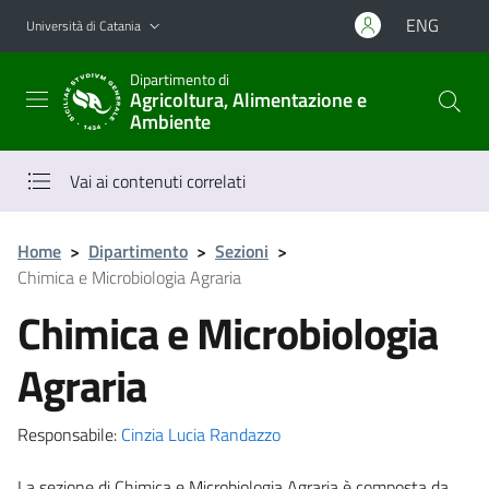
Vai al contenuto principale
Vai al menu di navigazione
ENG
Università di Catania
Dipartimento di
Agricoltura, Alimentazione e
Ambiente
Vai ai contenuti correlati
Home
>
Dipartimento
>
Sezioni
>
Chimica e Microbiologia Agraria
Chimica e Microbiologia
Agraria
Responsabile:
Cinzia Lucia Randazzo
La sezione di Chimica e Microbiologia Agraria è composta da