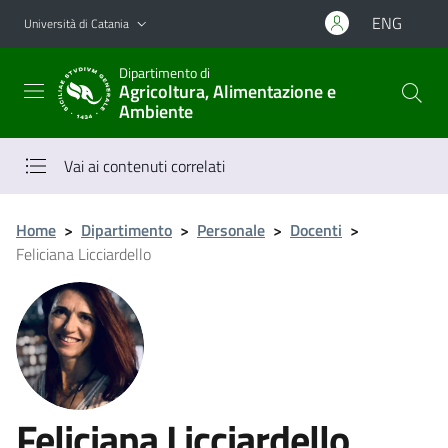
Vai al contenuto principale
Vai al menu di navigazione
ENG
Università di Catania
Dipartimento di
Agricoltura, Alimentazione e
Ambiente
Vai ai contenuti correlati
Home
>
Dipartimento
>
Personale
>
Docenti
>
Feliciana Licciardello
Feliciana Licciardello