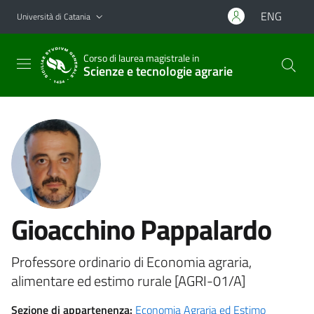
Vai al contenuto principale
Vai al menu di navigazione
ENG
Università di Catania
Corso di laurea magistrale in
Scienze e tecnologie agrarie
Gioacchino Pappalardo
Professore ordinario di Economia agraria,
alimentare ed estimo rurale [AGRI-01/A]
Sezione di appartenenza:
Economia Agraria ed Estimo