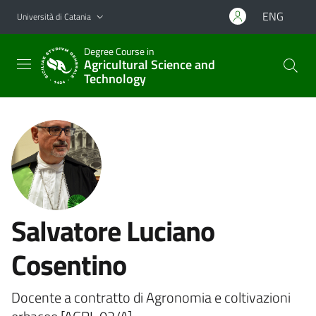
Vai al contenuto principale
Vai al menu di navigazione
ENG
Università di Catania
Degree Course in
Agricultural Science and
Technology
Salvatore Luciano
Cosentino
Docente a contratto di Agronomia e coltivazioni