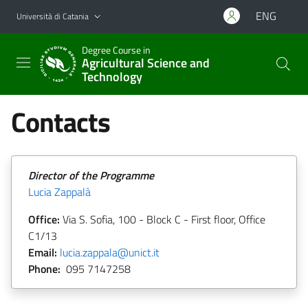
Vai al contenuto principale
Vai al menu di navigazione
ENG
Università di Catania
Degree Course in
Agricultural Science and
Technology
Contacts
Director of the Programme
Lucia Zappalà
Office:
Via S. Sofia, 100 - Block C - First floor, Office
C1/13
Email:
lucia.zappala@unict.it
Phone:
095 7147258