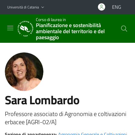
Vai al contenuto principale
Vai al menu di navigazione
ENG
Università di Catania
Corso di laurea in
Pianificazione e sostenibilità
ambientale del territorio e del
paesaggio
Sara Lombardo
Professore associato di Agronomia e coltivazioni
erbacee [AGRI-02/A]
Sezione di appartenenza:
Agronomia Generale e Coltivazioni