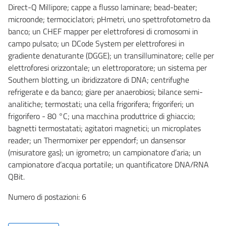
Direct-Q Millipore; cappe a flusso laminare; bead-beater;
microonde; termociclatori; pHmetri, uno spettrofotometro da
banco; un CHEF mapper per elettroforesi di cromosomi in
campo pulsato; un DCode System per elettroforesi in
gradiente denaturante (DGGE); un transilluminatore; celle per
elettroforesi orizzontale; un elettroporatore; un sistema per
Southern blotting, un ibridizzatore di DNA; centrifughe
refrigerate e da banco; giare per anaerobiosi; bilance semi-
analitiche; termostati; una cella frigorifera; frigoriferi; un
frigorifero - 80 °C; una macchina produttrice di ghiaccio;
bagnetti termostatati; agitatori magnetici; un microplates
reader; un Thermomixer per eppendorf; un dansensor
(misuratore gas); un igrometro; un campionatore d’aria; un
campionatore d’acqua portatile; un quantificatore DNA/RNA
QBit.
Numero di postazioni: 6