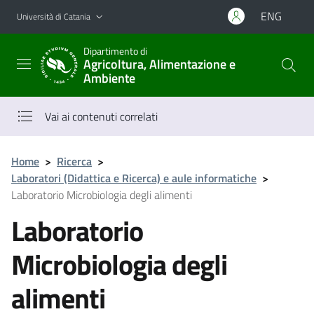
Vai al contenuto principale
Vai al menu di navigazione
ENG
Università di Catania
Dipartimento di
Agricoltura, Alimentazione e
Ambiente
Vai ai contenuti correlati
Home
>
Ricerca
>
Laboratori (Didattica e Ricerca) e aule informatiche
>
Laboratorio Microbiologia degli alimenti
Laboratorio
Microbiologia degli
alimenti