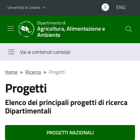
Vai al contenuto principale
Vai al menu di navigazione
ENG
Università di Catania
Dipartimento di
Agricoltura, Alimentazione e
Ambiente
Vai ai contenuti correlati
Home
>
Ricerca
>
Progetti
Progetti
Elenco dei principali progetti di ricerca
Dipartimentali
PROGETTI NAZIONALI