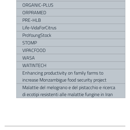
ORGANIC-PLUS
ORPRAMED
PRE-HLB
Life-VidaForCitrus
ProYoungStock
STOMP
VIPACFOOD
WASA
WATINTECH
Enhancing productivity on family farms to
increase Monzambigue food security project
Malattie del melograno e del pistacchio e ricerca
di ecotipi resistenti alle malattie fungine in Iran