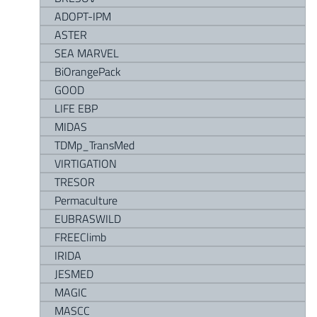
ADOPT-IPM
ASTER
SEA MARVEL
BiOrangePack
GOOD
LIFE EBP
MIDAS
TDMp_TransMed
VIRTIGATION
TRESOR
Permaculture
EUBRASWILD
FREEClimb
IRIDA
JESMED
MAGIC
MASCC