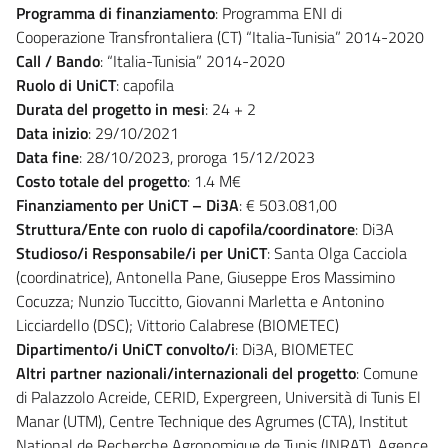
Programma di finanziamento
: Programma ENI di
Cooperazione Transfrontaliera (CT) “Italia-Tunisia” 2014-2020
Call / Bando
: “Italia-Tunisia” 2014-2020
Ruolo di UniCT
: capofila
Durata del progetto in mesi
: 24 + 2
Data inizio
: 29/10/2021
Data fine
: 28/10/2023, proroga 15/12/2023
Costo totale del progetto
: 1.4 M€
Finanziamento per UniCT – Di3A
: € 503.081,00
Struttura/Ente con ruolo di capofila/coordinatore
: Di3A
Studioso/i Responsabile/i per UniCT
: Santa Olga Cacciola
(coordinatrice), Antonella Pane, Giuseppe Eros Massimino
Cocuzza; Nunzio Tuccitto, Giovanni Marletta e Antonino
Licciardello (DSC); Vittorio Calabrese (BIOMETEC)
Dipartimento/i UniCT convolto/i
: Di3A, BIOMETEC
Altri partner nazionali/internazionali del progetto
: Comune
di Palazzolo Acreide, CERID, Expergreen, Università di Tunis El
Manar (UTM), Centre Technique des Agrumes (CTA), Institut
National de Recherche Agronomique de Tunis (INRAT), Agence