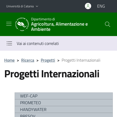
Vai al contenuto principale
Vai al menu di navigazione
ENG
Università di Catania
Dipartimento di
Agricoltura, Alimentazione e
Ambiente
Vai ai contenuti correlati
Home
>
Ricerca
>
Progetti
>
Progetti Internazionali
Progetti Internazionali
WEF-CAP
PROMETEO
HANDYWATER
BRESOV