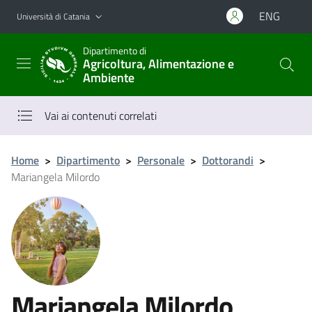
Vai al contenuto principale
Vai al menu di navigazione
ENG
Università di Catania
Dipartimento di
Agricoltura, Alimentazione e
Ambiente
Vai ai contenuti correlati
Home
>
Dipartimento
>
Personale
>
Dottorandi
>
Mariangela Milordo
Mariangela Milordo