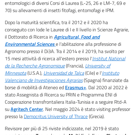
entomologici di diversi Corsi di Laurea (L-25, 26 e LM-7, 69 e
70) su allevamenti di insetti fitofagi, entomofagi e IPM.
Dopo la maturità scientifica, tra il 2012 e il 2020 ha
conseguito con lode le Lauree di I e II livello in
Scienze Agrarie,
il Dottorato di Ricerca in
Agricultural, Food and
Environmental Sciences
e
l'abilitazione alla professione di
Agronomo presso il Di3A. Tra il 2014 e il 2019, ha svolto per
15 mesi attività di ricerca all'estero presso l'
Institut National
de la Recherche Agronomique
(Francia),
University of
Minnesota
(U.S.A.),
Universidad de Talca
(Cile) e l'
Instituto
Valenciano de Investigaciones Agrarias
(Spagna) finanziate da
borse di mobilità di Ateneo ed
Erasmus+
. Dal 2020 al 2022 è
stato Assegnista di Ricerca su PRIN e Programma ENI di
Cooperazione transfrontaliera Italia-Tunisia e a seguire Rtd-A
su
Agritech Center
. Nel maggio 2024 è stato visiting professor
presso la
Democritus University of Thrace
(Grecia).
Revisore per più di 25 riviste indicizzate, nel 2019 è stato