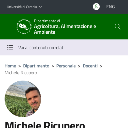
Vai al contenuto principale
Vai al menu di navigazione
ENG
Università di Catania
Dipartimento di
Agricoltura, Alimentazione e
Ambiente
Vai ai contenuti correlati
Home
>
Dipartimento
>
Personale
>
Docenti
>
Michele Ricupero
Michele Ricupero