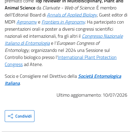
premiato come
Top reviewer in Multidisciplinary, Plant and
Animal Science
da
Clarivate - Web of Science
. É membro
dell'Editorial Board di
Annals of Applied Biology
, Guest editor di
MDPI
Agronomy
e
Frontiers in Agronomy
.
Ha partecipato con
presentazioni orali e poster a diversi congressi scientifici
nazionali ed internazionali, fra gli altri il
Congresso Nazionale
Italiano di Entomologia
e l'
European Congress of
Entomology;
organizzando nel 2024 una Sessione sul
Controllo biologico presso l'
International Plant Protection
Congress
ad Atene.
Socio e Consigliere nel Direttivo della
Società Entomologica
Italiana
.
Ultimo aggiornamento: 10/07/2026
Condividi