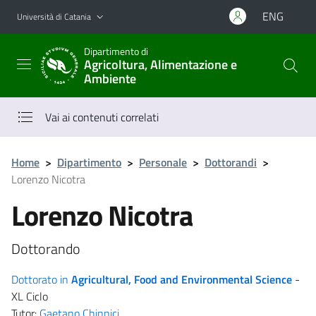
Vai al contenuto principale
Vai al menu di navigazione
ENG
Università di Catania
Dipartimento di
Agricoltura, Alimentazione e
Ambiente
Vai ai contenuti correlati
Home
>
Dipartimento
>
Personale
>
Dottorandi
>
Lorenzo Nicotra
Lorenzo Nicotra
Dottorando
Dottorato in
Agricultural, Food and Environmental Science
-
XL Ciclo
Tutor:
Gaetano Chinnici