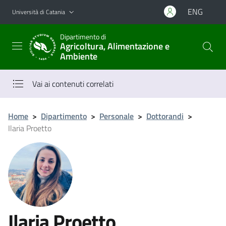
Vai al contenuto principale
Vai al menu di navigazione
ENG
Università di Catania
Dipartimento di
Agricoltura, Alimentazione e
Ambiente
Vai ai contenuti correlati
Home
>
Dipartimento
>
Personale
>
Dottorandi
>
Ilaria Proetto
Ilaria Proetto