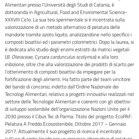
Alimentari presso l'Università degli Studi di Catania, è
dottoranda in Agricultural, Food and Enviromental Science-
XXXVIII Ciclo. La sua tesi sperimentale si è incentrata sulla
valorizzazione di un metodo alternativo di pelatura delle
mandorle tramite azoto liquito, analizzandone nello specifico i
composti bioattivi ed i parametri colorimetrici. Dopo la laurea, si
è dedicata allo studio degli enzimi estratti da matrici vegetali
(
B. Oleraceae, Cynara cardunculus scolymus
) e alla loro
inibizione, oltre che alla valorizzazione dei prodotti di scarto per
l’ottenimento di composti bioattivi da impiegare per la
fortificazione degli alimenti. Ha fatto parte del team vincitore
del bando di concorso, indetto dall’Ordine Nazionale dei
Tecnologi Alimentari, relativo a progetti innovativi realizzati nel
settore delle Tecnologie Alimentari e coerenti con gli obiettivi
di sviluppo sostenibile dell’organizzazione Nazioni Unite per il
2030 presso il Cibus Tec di Parma. Titolo del progetto: EcoPAF:
Pelatura A Freddo Ecosostenibile, Ottobre 2017 – Gennaio
2017. Attualmente il suo progetto di ricerca è incentrato
sull'uso di azoto liquido per un processo alternativo di pelatura