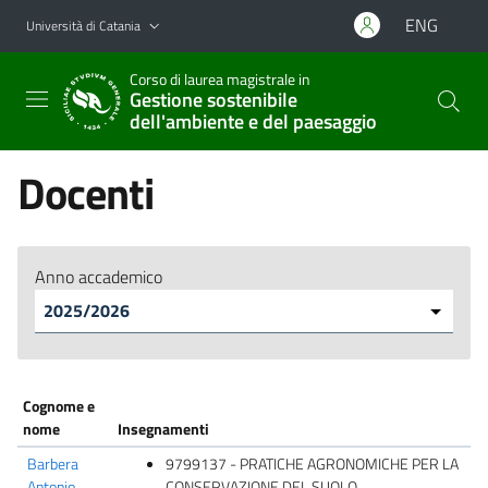
Vai al contenuto principale
Vai al menu di navigazione
ENG
Università di Catania
Corso di laurea magistrale in
Gestione sostenibile
dell'ambiente e del paesaggio
Docenti
Anno accademico
Cognome e
nome
Insegnamenti
Barbera
9799137 - PRATICHE AGRONOMICHE PER LA
Antonio
CONSERVAZIONE DEL SUOLO