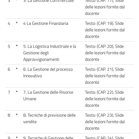
3
*
3. La Gestione Commerciale
Testo: (CAP. 17), Slide
delle lezioni fornite dal
docente
4
*
4 La Gestione Finanziaria
Testo: (CAP. 19), Slide
delle lezioni fornite dal
docente
5
*
5. La Logistica Industriale e la
Testo: (CAP. 20), Slide
Gestione degli
delle lezioni fornite dal
Approvvigionamenti
docente
6
*
6. La Gestione del processo
Testo: (CAP. 21), Slide
Innovativo
delle lezioni fornite dal
docente
7
*
7. La Gestione delle Risorse
Testo: (CAP. 22), Slide
Umane
delle lezioni fornite dal
docente
8
*
8. Tecniche di previsione delle
Testo: (CAP. 23), Slide
vendite
delle lezioni fornite dal
docente
9
*
9. Tecniche di Gestione delle
Testo: (CAP. 24), Slide