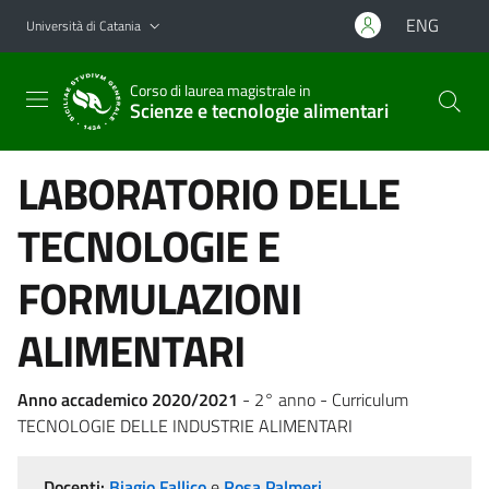
Vai al contenuto principale
Vai al menu di navigazione
ENG
Università di Catania
Corso di laurea magistrale in
Scienze e tecnologie alimentari
LABORATORIO DELLE
TECNOLOGIE E
FORMULAZIONI
ALIMENTARI
Anno accademico 2020/2021
- 2° anno - Curriculum
TECNOLOGIE DELLE INDUSTRIE ALIMENTARI
Docenti:
Biagio Fallico
e
Rosa Palmeri