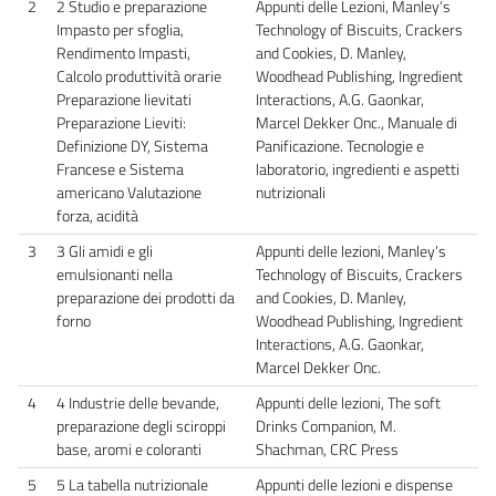
2
2 Studio e preparazione
Appunti delle Lezioni, Manley’s
Impasto per sfoglia,
Technology of Biscuits, Crackers
Rendimento Impasti,
and Cookies, D. Manley,
Calcolo produttività orarie
Woodhead Publishing, Ingredient
Preparazione lievitati
Interactions, A.G. Gaonkar,
Preparazione Lieviti:
Marcel Dekker Onc., Manuale di
Definizione DY, Sistema
Panificazione. Tecnologie e
Francese e Sistema
laboratorio, ingredienti e aspetti
americano Valutazione
nutrizionali
forza, acidità
3
3 Gli amidi e gli
Appunti delle lezioni, Manley’s
emulsionanti nella
Technology of Biscuits, Crackers
preparazione dei prodotti da
and Cookies, D. Manley,
forno
Woodhead Publishing, Ingredient
Interactions, A.G. Gaonkar,
Marcel Dekker Onc.
4
4 Industrie delle bevande,
Appunti delle lezioni, The soft
preparazione degli sciroppi
Drinks Companion, M.
base, aromi e coloranti
Shachman, CRC Press
5
5 La tabella nutrizionale
Appunti delle lezioni e dispense