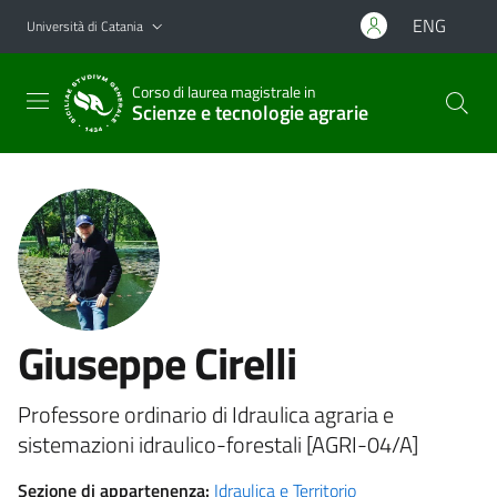
Vai al contenuto principale
Vai al menu di navigazione
ENG
Università di Catania
Corso di laurea magistrale in
Scienze e tecnologie agrarie
Giuseppe Cirelli
Professore ordinario di Idraulica agraria e
sistemazioni idraulico-forestali [AGRI-04/A]
Sezione di appartenenza:
Idraulica e Territorio