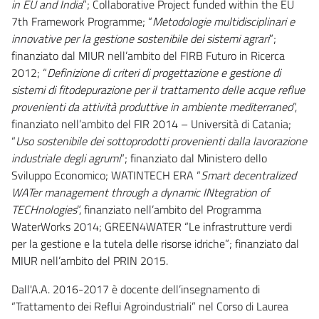
in EU and India
”; Collaborative Project funded within the EU
7th Framework Programme; “
Metodologie multidisciplinari e
innovative per la gestione sostenibile dei sistemi agrari
”;
finanziato dal MIUR nell’ambito del FIRB Futuro in Ricerca
2012; “
Definizione di criteri di progettazione e gestione di
sistemi di fitodepurazione per il trattamento delle acque reflue
provenienti da attività produttive in ambiente mediterraneo
”,
finanziato nell’ambito del FIR 2014 – Università di Catania;
“
Uso sostenibile dei sottoprodotti provenienti dalla lavorazione
industriale degli agrumi
”; finanziato dal Ministero dello
Sviluppo Economico; WATINTECH ERA “
Smart decentralized
WATer management through a dynamic INtegration of
TECHnologies
”, finanziato nell’ambito del Programma
WaterWorks 2014; GREEN4WATER “Le infrastrutture verdi
per la gestione e la tutela delle risorse idriche”; finanziato dal
MIUR nell’ambito del PRIN 2015.
Dall'A.A. 2016-2017 è docente dell’insegnamento di
“Trattamento dei Reflui Agroindustriali” nel Corso di Laurea