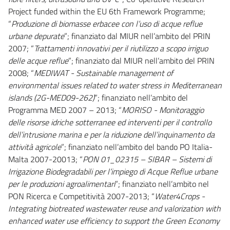
Project funded within the EU 6th Framework Programme;
“
Produzione di biomasse erbacee con l’uso di acque reflue
urbane depurate
”; finanziato dal MIUR nell’ambito del PRIN
2007; “
Trattamenti innovativi per il riutilizzo a scopo irriguo
delle acque reflue
”; finanziato dal MIUR nell’ambito del PRIN
2008; “
MEDIWAT - Sustainable management of
environmental issues related to water stress in Mediterranean
islands (2G-MED09-262)
”; finanziato nell’ambito del
Programma MED 2007 – 2013; “
MORISO - Monitoraggio
delle risorse idriche sotterranee ed interventi per il controllo
dell’intrusione marina e per la riduzione dell’inquinamento da
attività agricole
”; finanziato nell’ambito del bando PO Italia-
Malta 2007-20013; “
PON 01_02315 – SIBAR – Sistemi di
Irrigazione Biodegradabili per l’impiego di Acque Reflue urbane
per le produzioni agroalimentari
”; finanziato nell’ambito nel
PON Ricerca e Competitività 2007-2013; “
Water4Crops -
Integrating biotreated wastewater reuse and valorization with
enhanced water use efficiency to support the Green Economy