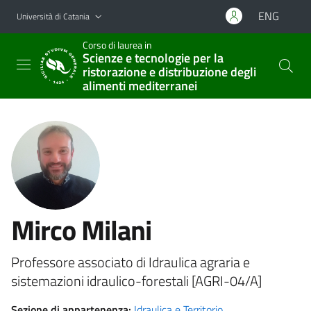
Vai al contenuto principale
Vai al menu di navigazione
ENG
Università di Catania
Corso di laurea in
Scienze e tecnologie per la
ristorazione e distribuzione degli
alimenti mediterranei
Mirco Milani
Professore associato di Idraulica agraria e
sistemazioni idraulico-forestali [AGRI-04/A]
Sezione di appartenenza:
Idraulica e Territorio