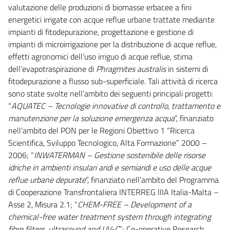
valutazione delle produzioni di biomasse erbacee a fini
energetici irrigate con acque reflue urbane trattate mediante
impianti di fitodepurazione, progettazione e gestione di
impianti di microirrigazione per la distribuzione di acque reflue,
effetti agronomici dell’uso irriguo di acque reflue, stima
dell’evapotraspirazione di
Phragmites australis
in sistemi di
fitodepurazione a flusso sub-superficiale. Tali attività di ricerca
sono state svolte nell’ambito dei seguenti principali progetti:
“
AQUATEC – Tecnologie innovative di controllo, trattamento e
manutenzione per la soluzione emergenza acqua
”, finanziato
nell’ambito del PON per le Regioni Obiettivo 1 “Ricerca
Scientifica, Sviluppo Tecnologico, Alta Formazione” 2000 –
2006; “
INWATERMAN – Gestione sostenibile delle risorse
idriche in ambienti insulari aridi e semiaridi e uso delle acque
reflue urbane depurate
”, finanziato nell’ambito del Programma
di Cooperazione Transfrontaliera INTERREG IIIA Italia-Malta –
Asse 2, Misura 2.1; “
CHEM-FREE – Development of a
chemical-free water treatment system through integrating
fibre filters, ultrasound and UV-C
”; Co-operative Research