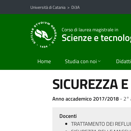
Vai al contenuto principale
Vai al menu di navigazione
Università di Catania
>
Di3A
Corso di laurea magistrale in
Scienze e tecnolo
Home
Studia con noi
Didatt
SICUREZZA E
Anno accademico 2017/2018
- 2°
Docenti
TRATTAMENTO DEI REFLUI