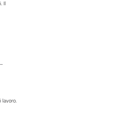
 Il
 –
i lavoro.