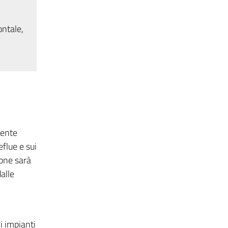
ontale,
dente
eflue e sui
ione sarà
alle
i impianti