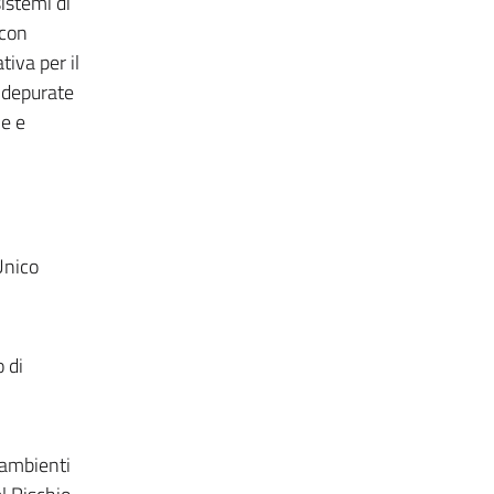
istemi di
 con
tiva per il
e depurate
le e
Unico
 di
 ambienti