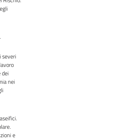
l Rischio.
egli
.
i severi
 lavoro
 dei
mia nei
li
aseifici.
olare.
zioni e