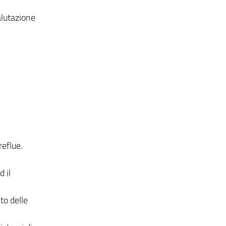
alutazione
reflue.
 il
to delle