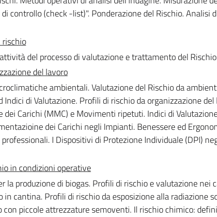
Rischi. Metodi operativi di analisi dell'indagine. Misurazione de
di controllo (check -list)". Ponderazione del Rischio. Analisi d
 rischio
 attività del processo di valutazione e trattamento del Rischio
izzazione del lavoro
croclimatiche ambientali. Valutazione del Rischio da ambient
 Indici di Valutazione. Profili di rischio da organizzazione del
ei Carichi (MMC) e Movimenti ripetuti. Indici di Valutazione
imentazioine dei Carichi negli Impianti. Benessere ed Ergono
 professionali. I Dispositivi di Protezione Individuale (DPI) neg
io in condizioni operative
er la produzione di biogas. Profili di rischio e valutazione nei c
o in cantina. Profili di rischio da esposizione alla radiazione s
o con piccole attrezzature semoventi. Il rischio chimico: defini