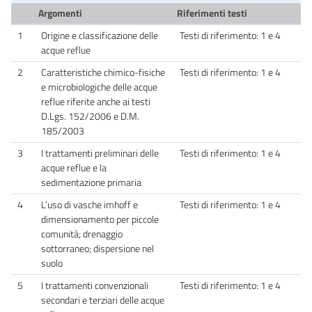
Argomenti
Riferimenti testi
1
Origine e classificazione delle
Testi di riferimento: 1 e 4
acque reflue
2
Caratteristiche chimico-fisiche
Testi di riferimento: 1 e 4
e microbiologiche delle acque
reflue riferite anche ai testi
D.Lgs. 152/2006 e D.M.
185/2003
3
I trattamenti preliminari delle
Testi di riferimento: 1 e 4
acque reflue e la
sedimentazione primaria
4
L’uso di vasche imhoff e
Testi di riferimento: 1 e 4
dimensionamento per piccole
comunità; drenaggio
sottorraneo; dispersione nel
suolo
5
I trattamenti convenzionali
Testi di riferimento: 1 e 4
secondari e terziari delle acque