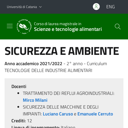
Vai al contenuto principale
Vai al menu di navigazione
ENG
Università di Catania
Corso di laurea magistrale in
Scienze e tecnologie alimentari
SICUREZZA E AMBIENTE
Anno accademico 2021/2022
- 2° anno - Curriculum
TECNOLOGIE DELLE INDUSTRIE ALIMENTARI
Docenti
TRATTAMENTO DEI REFLUI AGROINDUSTRIALI:
Mirco Milani
SICUREZZA DELLE MACCHINE E DEGLI
IMPIANTI:
Luciano Caruso
e
Emanuele Cerruto
Crediti:
12
Lingua di insegnamento:
Italiano