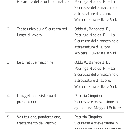
Gerarchia delle fonti normative
Petringa Nicolosi R. – La
Sicurezza delle macchine e
attrezzature di lavoro.
Wolters Kluwer Italia S.r.l.
2
Testo unico sulla Sicurezza nei
Oddo A., Banedetti E.,
luoghi di lavoro
Petringa Nicolosi R. – La
Sicurezza delle macchine e
attrezzature di lavoro.
Wolters Kluwer Italia S.r.l.
3
Le Direttive macchine
Oddo A., Banedetti E.,
Petringa Nicolosi R. – La
Sicurezza delle macchine e
attrezzature di lavoro.
Wolters Kluwer Italia S.r.l.
4
I soggetti del sistema di
Patrizia Cinquina –
prevenzione
Sicurezza e prevenzione in
agricoltura. Maggioli Editore
5
Valutazione, ponderazione,
Patrizia Cinquina –
trattamento del Rischio
Sicurezza e prevenzione in
agricoltura. Maggioli Editore