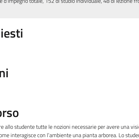
 d'impegno totale, 152 di studio individuale, 48 di lezione fr
iesti
ni
orso
rnire allo studente tutte le nozioni necessarie per avere una vis
come interagisce con l’ambiente una pianta arborea. Lo stude