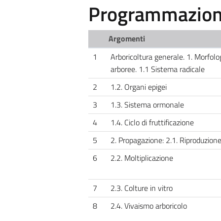
Programmazione
Argomenti
1
Arboricoltura generale. 1. Morfolog
arboree. 1.1 Sistema radicale
2
1.2. Organi epigei
3
1.3. Sistema ormonale
4
1.4. Ciclo di fruttificazione
5
2. Propagazione: 2.1. Riproduzion
6
2.2. Moltiplicazione
7
2.3. Colture in vitro
8
2.4. Vivaismo arboricolo