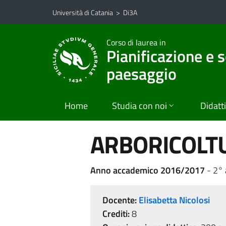
Vai al contenuto principale
Vai al menu di navigazione
Università di Catania
>
Di3A
Corso di laurea in
Pianificazione e s
paesaggio
Home
Studia con noi
Didatt
ARBORICOLTU
Anno accademico 2016/2017
- 2°
Docente:
Elisabetta Nicolosi
Crediti:
8