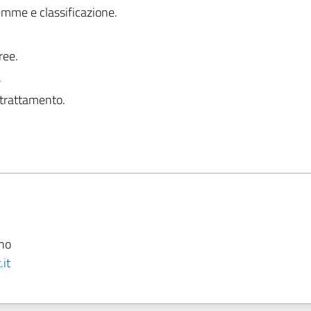
emme e classificazione.
ree.
.
i trattamento.
ano
it