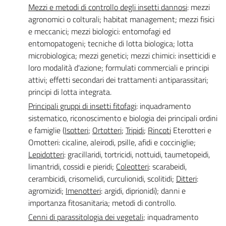
Mezzi e metodi di controllo degli insetti dannosi
: mezzi
agronomici o colturali; habitat management; mezzi fisici
e meccanici; mezzi biologici: entomofagi ed
entomopatogeni; tecniche di lotta biologica; lotta
microbiologica; mezzi genetici; mezzi chimici: insetticidi e
loro modalità d'azione; formulati commerciali e principi
attivi; effetti secondari dei trattamenti antiparassitari;
principi di lotta integrata.
Principali gruppi di insetti fitofagi
: inquadramento
sistematico, riconoscimento e biologia dei principali ordini
e famiglie (
Isotteri
;
Ortotteri
;
Tripidi
;
Rincoti
Eterotteri e
Omotteri: cicaline, aleirodi, psille, afidi e cocciniglie;
Lepidotteri
: gracillaridi, tortricidi, nottuidi, taumetopeidi,
limantridi, cossidi e pieridi;
Coleotteri
: scarabeidi,
cerambicidi, crisomelidi, curculionidi, scolitidi;
Ditteri
:
agromizidi;
Imenotteri
: argidi, diprionidi); danni e
importanza fitosanitaria; metodi di controllo.
Cenni di parassitologia dei vegetali
; inquadramento