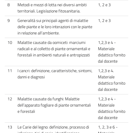
8
Metodi e mezzi di lotta nei diversi ambiti
1, 2 e 3
territoriali. Legislazione fitosanitaria.
9
Generalità sui principali agenti di malattie
1, 2 e 3
delle piante e le loro interazioni con le piante
in relazione all’ambiente.
10
Malattie causate da oomiceti: marciumi
1,2,3 e 4 -
radicali e al colletto di piante ornamentali e
Materiale
forestali in ambienti naturali e antropizzati
didattico fornito
dal docente
11
I cancri: definizione, caratteristiche, sintomi,
1,2,3 e 4.
danni e diagnosi
Materiale
didattico fornito
dal docente
12
Malattie causate da funghi: Malattie
1,2,3 e 4 -
dell’apparato fogliare di piante ornamentali
Materiale
e forestali
didattico fornito
dal docente
13
Le Carie del legno: definizione, processo di
1, 2, 3 e 6 -