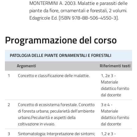
MONTERMINI A. 2003. Malattie e parassiti delle
piante da fiore, ornamentali e forestali, 2 volumi.
Edagricole Ed. [ISBN 978-88-506-4550-3].
Programmazione del corso
PATOLOGIA DELLE PIANTE ORNAMENTALI E FORESTALI
Argomenti
Riferimenti testi
1
Concetto e classificazione delle malattie.
1, 2e 3 -
Materiale
didattico fornito
dal docente
2
Concetto di ecosistema forestale. Concetto
3 e 4 -
di foresta urbana; pecularietà dell'ambiente
Materiale
urbano.Peculiarità e aspetti della
didattico fornito
coltivazione in vivaio.
dal docente
3
Sintomatologia: Interpretazione dei sintomi;
1,2 e 3 -