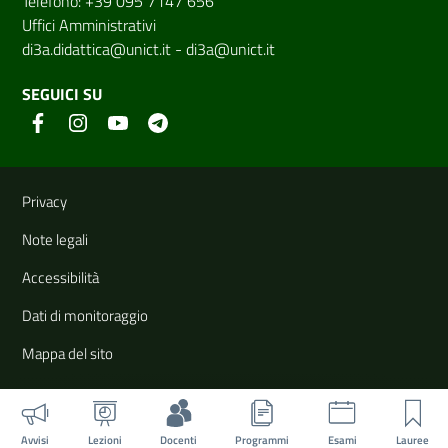
Telefono: +39 095 7147 656
Uffici Amministrativi
di3a.didattica@unict.it
-
di3a@unict.it
SEGUICI SU
Link e informazioni utili
Privacy
Note legali
Accessibilità
Dati di monitoraggio
Mappa del sito
Avvisi
Lezioni
Docenti
Programmi
Esami
Lauree