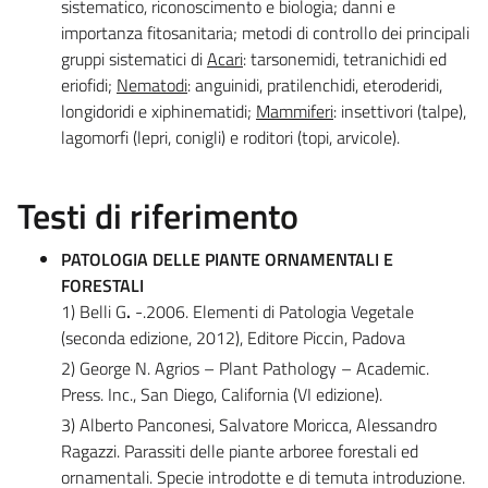
sistematico, riconoscimento e biologia; danni e
importanza fitosanitaria; metodi di controllo dei principali
gruppi sistematici di
Acari
: tarsonemidi, tetranichidi ed
eriofidi;
Nematodi
: anguinidi, pratilenchidi, eteroderidi,
longidoridi e xiphinematidi;
Mammiferi
: insettivori (talpe),
lagomorfi (lepri, conigli) e roditori (topi, arvicole).
Testi di riferimento
PATOLOGIA DELLE PIANTE ORNAMENTALI E
FORESTALI
1) Belli G
.
-.2006. Elementi di Patologia Vegetale
(seconda edizione, 2012), Editore Piccin, Padova
2) George N. Agrios – Plant Pathology – Academic.
Press. Inc., San Diego, California (VI edizione).
3) Alberto Panconesi, Salvatore Moricca, Alessandro
Ragazzi. Parassiti delle piante arboree forestali ed
ornamentali. Specie introdotte e di temuta introduzione.