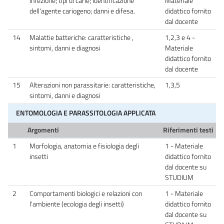
infezione; tipi di carie; identificazione
Materiale
dell'agente cariogeno; danni e difesa.
didattico fornito
dal docente
14
Malattie batteriche: caratteristiche ,
1,2,3 e 4 -
sintomi, danni e diagnosi
Materiale
didattico fornito
dal docente
15
Alterazioni non parassitarie: caratteristiche,
1,3,5
sintomi, danni e diagnosi
ENTOMOLOGIA E PARASSITOLOGIA APPLICATA
Argomenti
Riferimenti testi
1
Morfologia, anatomia e fisiologia degli
1 - Materiale
insetti
didattico fornito
dal docente su
STUDIUM
2
Comportamenti biologici e relazioni con
1 - Materiale
l'ambiente (ecologia degli insetti)
didattico fornito
dal docente su