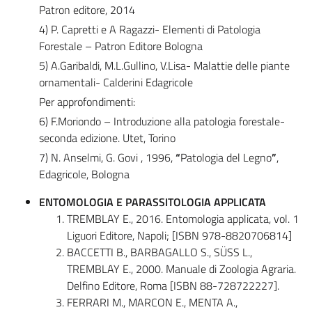
Patron editore, 2014
4) P. Capretti e A Ragazzi- Elementi di Patologia
Forestale – Patron Editore Bologna
5) A.Garibaldi, M.L.Gullino, V.Lisa- Malattie delle piante
ornamentali- Calderini Edagricole
Per approfondimenti:
6) F.Moriondo – Introduzione alla patologia forestale-
seconda edizione. Utet, Torino
7) N. Anselmi, G. Govi , 1996,
“
Patologia del Legno
”
,
Edagricole, Bologna
ENTOMOLOGIA E PARASSITOLOGIA APPLICATA
TREMBLAY E., 2016. Entomologia applicata, vol. 1
Liguori Editore, Napoli; [ISBN 978-8820706814]
BACCETTI B., BARBAGALLO S., SÜSS L.,
TREMBLAY E., 2000. Manuale di Zoologia Agraria.
Delfino Editore, Roma [ISBN 88-728722227].
FERRARI M., MARCON E., MENTA A.,