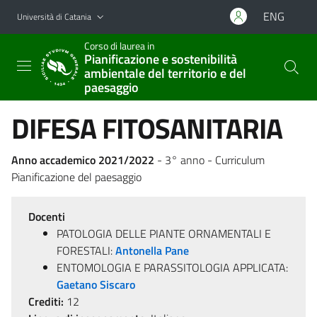
Vai al contenuto principale
Vai al menu di navigazione
ENG
Università di Catania
Corso di laurea in
Pianificazione e sostenibilità
ambientale del territorio e del
paesaggio
DIFESA FITOSANITARIA
Anno accademico 2021/2022
- 3° anno - Curriculum
Pianificazione del paesaggio
Docenti
PATOLOGIA DELLE PIANTE ORNAMENTALI E
FORESTALI:
Antonella Pane
ENTOMOLOGIA E PARASSITOLOGIA APPLICATA:
Gaetano Siscaro
Crediti:
12