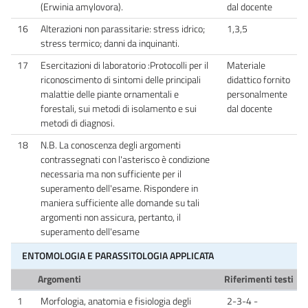
(Erwinia amylovora).
dal docente
16
Alterazioni non parassitarie: stress idrico;
1,3,5
stress termico; danni da inquinanti.
17
Esercitazioni di laboratorio :Protocolli per il
Materiale
riconoscimento di sintomi delle principali
didattico fornito
malattie delle piante ornamentali e
personalmente
forestali, sui metodi di isolamento e sui
dal docente
metodi di diagnosi.
18
N.B. La conoscenza degli argomenti
contrassegnati con l'asterisco è condizione
necessaria ma non sufficiente per il
superamento dell'esame. Rispondere in
maniera sufficiente alle domande su tali
argomenti non assicura, pertanto, il
superamento dell'esame
ENTOMOLOGIA E PARASSITOLOGIA APPLICATA
Argomenti
Riferimenti testi
1
Morfologia, anatomia e fisiologia degli
2-3-4 -