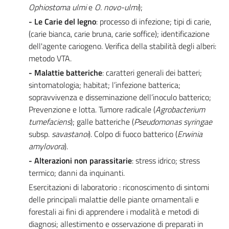
Ophiostoma ulmi
e
O. novo-ulmi
);
- Le Carie del legno
: processo di infezione; tipi di carie,
(carie bianca, carie bruna, carie soffice); identificazione
dell'agente cariogeno. Verifica della stabilità degli alberi:
metodo VTA.
- Malattie batteriche
: caratteri generali dei batteri;
sintomatologia; habitat; l’infezione batterica;
sopravvivenza e disseminazione dell’inoculo batterico;
Prevenzione e lotta. Tumore radicale (
Agrobacterium
tumefaciens
); galle batteriche (
Pseudomonas syringae
subsp.
savastanoi
). Colpo di fuoco batterico (
Erwinia
amylovora
).
- Alterazioni non parassitarie
: stress idrico; stress
termico; danni da inquinanti.
Esercitazioni di laboratorio : riconoscimento di sintomi
delle principali malattie delle piante ornamentali e
forestali ai fini di apprendere i modalità e metodi di
diagnosi; allestimento e osservazione di preparati in