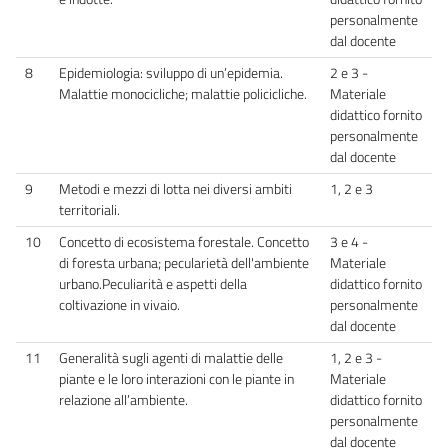
personalmente
dal docente
8
Epidemiologia: sviluppo di un’epidemia.
2 e 3 -
Malattie monocicliche; malattie policicliche.
Materiale
didattico fornito
personalmente
dal docente
9
Metodi e mezzi di lotta nei diversi ambiti
1, 2 e 3
territoriali.
10
Concetto di ecosistema forestale. Concetto
3 e 4 -
di foresta urbana; pecularietà dell'ambiente
Materiale
urbano.Peculiarità e aspetti della
didattico fornito
coltivazione in vivaio.
personalmente
dal docente
11
Generalità sugli agenti di malattie delle
1, 2 e 3 -
piante e le loro interazioni con le piante in
Materiale
relazione all’ambiente.
didattico fornito
personalmente
dal docente