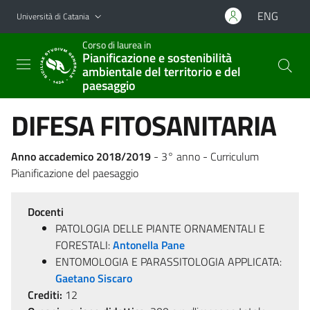
Vai al contenuto principale
Vai al menu di navigazione
ENG
Università di Catania
Corso di laurea in
Pianificazione e sostenibilità
ambientale del territorio e del
paesaggio
DIFESA FITOSANITARIA
Anno accademico 2018/2019
- 3° anno - Curriculum
Pianificazione del paesaggio
Docenti
PATOLOGIA DELLE PIANTE ORNAMENTALI E
FORESTALI:
Antonella Pane
ENTOMOLOGIA E PARASSITOLOGIA APPLICATA:
Gaetano Siscaro
Crediti:
12