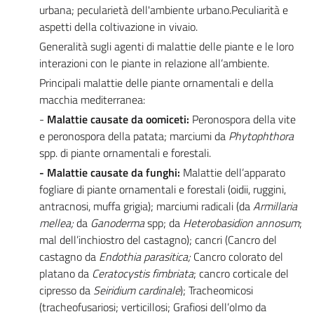
urbana; pecularietà dell'ambiente urbano.Peculiarità e
aspetti della coltivazione in vivaio.
Generalità sugli agenti di malattie delle piante e le loro
interazioni con le piante in relazione all’ambiente.
Principali malattie delle piante ornamentali e della
macchia mediterranea:
-
Malattie causate da oomiceti:
Peronospora della vite
e peronospora della patata; marciumi da
Phytophthora
spp. di piante ornamentali e forestali.
- Malattie causate da funghi:
Malattie dell’apparato
fogliare di piante ornamentali e forestali (oidii, ruggini,
antracnosi, muffa grigia); marciumi radicali (da
Armillaria
mellea;
da
Ganoderma
spp; da
Heterobasidion annosum
;
mal dell’inchiostro del castagno); cancri (Cancro del
castagno da
Endothia parasitica;
Cancro colorato del
platano da
Ceratocystis fimbriata
; cancro corticale del
cipresso da
Seiridium cardinale
); Tracheomicosi
(tracheofusariosi; verticillosi; Grafiosi dell’olmo da