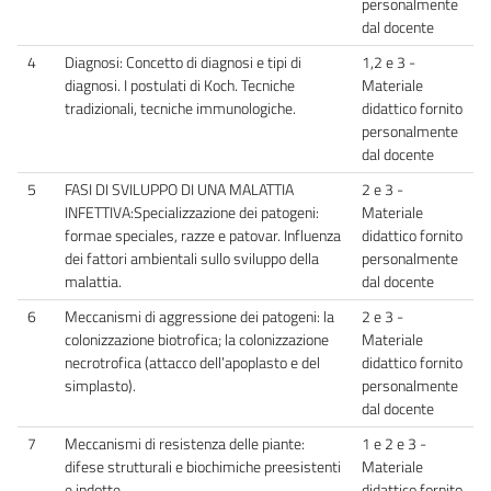
personalmente
dal docente
4
Diagnosi: Concetto di diagnosi e tipi di
1,2 e 3 -
diagnosi. I postulati di Koch. Tecniche
Materiale
tradizionali, tecniche immunologiche.
didattico fornito
personalmente
dal docente
5
FASI DI SVILUPPO DI UNA MALATTIA
2 e 3 -
INFETTIVA:Specializzazione dei patogeni:
Materiale
formae speciales, razze e patovar. Influenza
didattico fornito
dei fattori ambientali sullo sviluppo della
personalmente
malattia.
dal docente
6
Meccanismi di aggressione dei patogeni: la
2 e 3 -
colonizzazione biotrofica; la colonizzazione
Materiale
necrotrofica (attacco dell’apoplasto e del
didattico fornito
simplasto).
personalmente
dal docente
7
Meccanismi di resistenza delle piante:
1 e 2 e 3 -
difese strutturali e biochimiche preesistenti
Materiale
e indotte.
didattico fornito