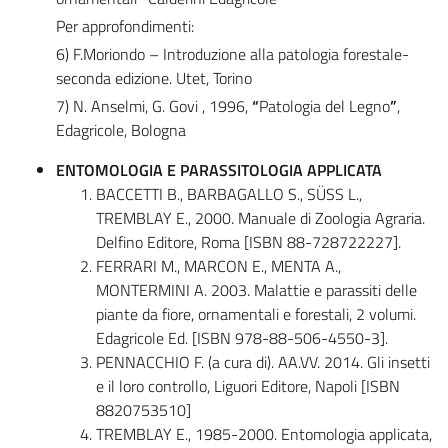
Per approfondimenti:
6) F.Moriondo – Introduzione alla patologia forestale-
seconda edizione. Utet, Torino
7) N. Anselmi, G. Govi , 1996,
“
Patologia del Legno
”
,
Edagricole, Bologna
ENTOMOLOGIA E PARASSITOLOGIA APPLICATA
BACCETTI B., BARBAGALLO S., SÜSS L.,
TREMBLAY E., 2000. Manuale di Zoologia Agraria.
Delfino Editore, Roma [ISBN 88-728722227].
FERRARI M., MARCON E., MENTA A.,
MONTERMINI A. 2003. Malattie e parassiti delle
piante da fiore, ornamentali e forestali, 2 volumi.
Edagricole Ed. [ISBN 978-88-506-4550-3].
PENNACCHIO F. (a cura di). AA.VV. 2014. Gli insetti
e il loro controllo, Liguori Editore, Napoli [ISBN
8820753510]
TREMBLAY E., 1985-2000. Entomologia applicata,