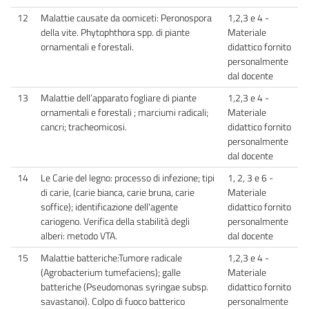
12
Malattie causate da oomiceti: Peronospora
1,2,3 e 4 -
della vite. Phytophthora spp. di piante
Materiale
ornamentali e forestali.
didattico fornito
personalmente
dal docente
13
Malattie dell’apparato fogliare di piante
1,2,3 e 4 -
ornamentali e forestali ; marciumi radicali;
Materiale
cancri; tracheomicosi.
didattico fornito
personalmente
dal docente
14
Le Carie del legno: processo di infezione; tipi
1, 2, 3 e 6 -
di carie, (carie bianca, carie bruna, carie
Materiale
soffice); identificazione dell'agente
didattico fornito
cariogeno. Verifica della stabilità degli
personalmente
alberi: metodo VTA.
dal docente
15
Malattie batteriche:Tumore radicale
1,2,3 e 4 -
(Agrobacterium tumefaciens); galle
Materiale
batteriche (Pseudomonas syringae subsp.
didattico fornito
savastanoi). Colpo di fuoco batterico
personalmente