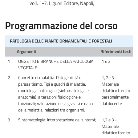
voll. 1-7. Liguori Editore, Napoli;
Programmazione del corso
PATOLOGIA DELLE PIANTE ORNAMENTALI E FORESTALI
Argomenti
Riferimenti testi
1
OGGETTO E BRANCHE DELLA PATOLOGIA
1 e 2
VEGETALE
2
Concetto di malattia. Patogenicità e
1, 2e 3 -
parassitismo. Tipi e quadri di malattia;
Materiale
morfologia patologica (sintomatologia e
didattico fornito
anatomia); alterazioni fisiologiche e
personalmente
funzionali; valutazione della gravità e danni
dal docente
della malattia; relazioni tra organismi.
3
Sintomatologia: Interpretazione dei sintomi;
1,2 e 3 -
Materiale
didattico fornito