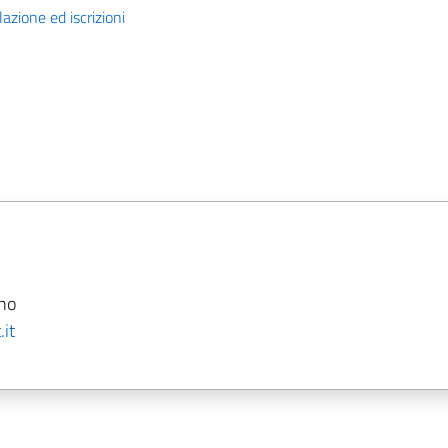
azione ed iscrizioni
ano
it