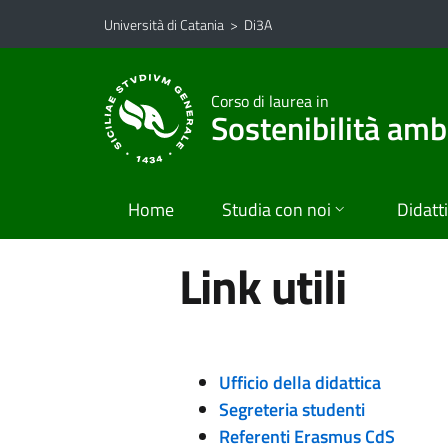
Vai al contenuto principale
Vai al menu di navigazione
Università di Catania
>
Di3A
Corso di laurea in
Sostenibilità ambi
Home
Studia con noi
Didatt
Link utili
Ufficio della didattica
Segreteria studenti
Referenti Erasmus CdS