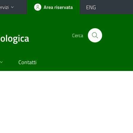
ENG
rvizi
Area riservata
cologica
Cerca
Contatti