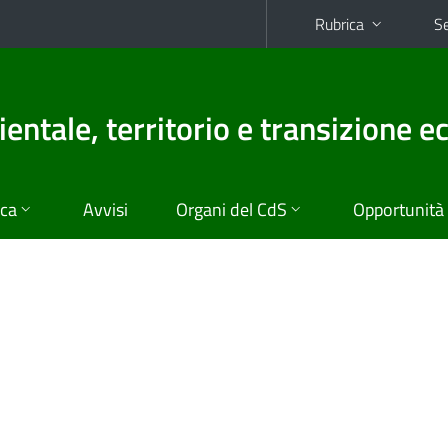
Rubrica
Se
entale, territorio e transizione e
ica
Avvisi
Organi del CdS
Opportunità