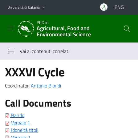
Vai al contenuto principale
Vai al menu di navigazione
ENG
Università di Catania
PhD in
Agricultural, Food and
Environmental Science
Vai ai contenuti correlati
XXXVI Cycle
Coordinator:
Antonio Biondi
Call Documents
Bando
Verbale 1
Idoneità titoli
Verbale 2