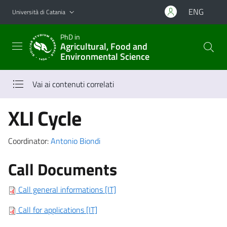
Vai al contenuto principale
Vai al menu di navigazione
ENG
Università di Catania
PhD in
Agricultural, Food and
Environmental Science
Vai ai contenuti correlati
XLI Cycle
Coordinator:
Antonio Biondi
Call Documents
Call general informations [IT]
Call for applications [IT]